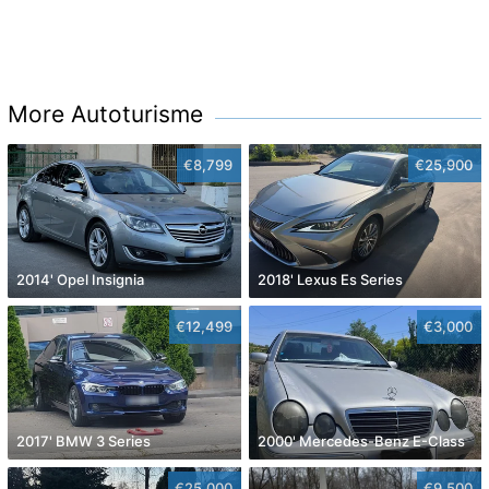
More Autoturisme
€8,799
€25,900
2014' Opel Insignia
2018' Lexus Es Series
€12,499
€3,000
2017' BMW 3 Series
2000' Mercedes-Benz E-Class
€25,000
€9,500