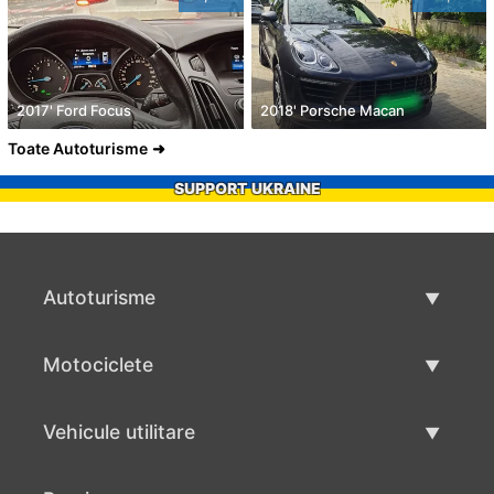
2017' Ford Focus
2018' Porsche Macan
Toate Autoturisme
SUPPORT UKRAINE
Autoturisme
Masini second hand
Motociclete
Masinі de vânzare
Motociclete utilizate
Vehicule utilitare
Vânzare motociclete
Mâna a doua autoutilitare