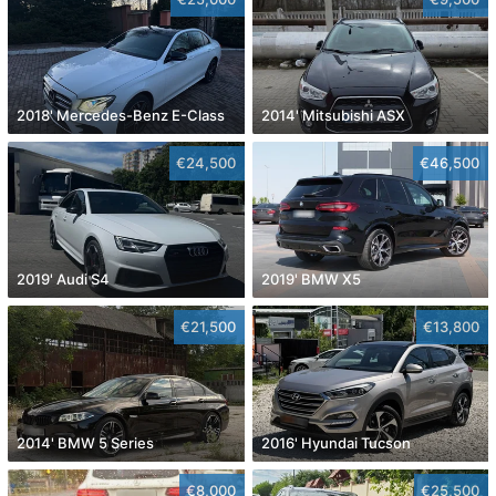
2018' Mercedes-Benz E-Class
2014' Mitsubishi ASX
€24,500
€46,500
2019' Audi S4
2019' BMW X5
€21,500
€13,800
2014' BMW 5 Series
2016' Hyundai Tucson
€8,000
€25,500