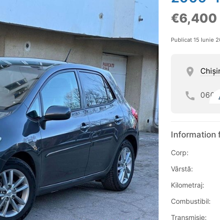
€6,400
Publicat 15 Iunie 
Chişi
060
Information 
Corp:
Vârstă:
Kilometraj:
Combustibil:
Transmisie: