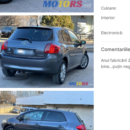
Culoare:
Interior:
Electronică:
Comentariile
Anul fabricării
bine…puțin neg