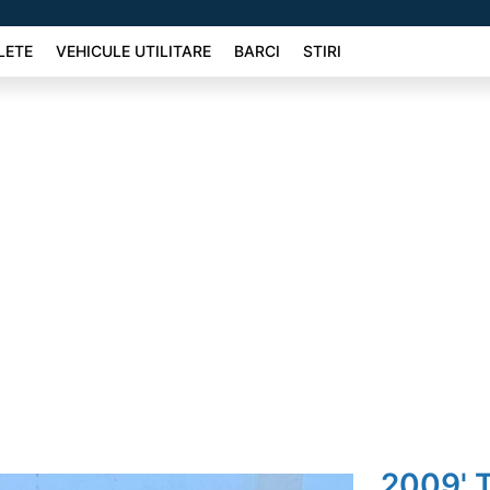
LETE
VEHICULE UTILITARE
BARCI
STIRI
2009' T