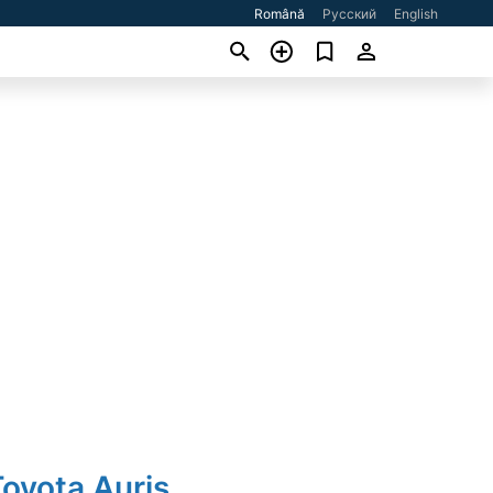
Română
Русский
English
oyota Auris