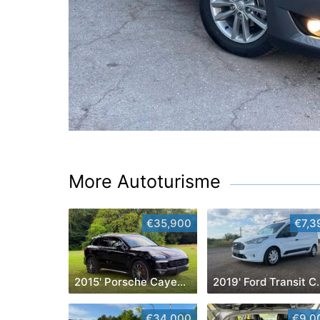
More Autoturisme
€35,900
€7,3
2015' Porsche Cayenne
2019' Ford
€34,000
€9,0