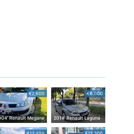
€2,600
€6,000
004' Renault Megane
2014' Renault Laguna
€12,499
€12,300