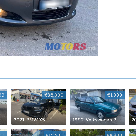
99
€38,000
€1,999
 Transit Connect
2021' BMW X5
1992' Volkswagen Passat
2
00
€15,500
€8,800