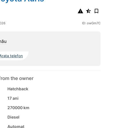
2026
ID: owGm7C
nău
Arata telefon
from the owner
Hatchback
17 ani
270000 km
Diesel
Automat