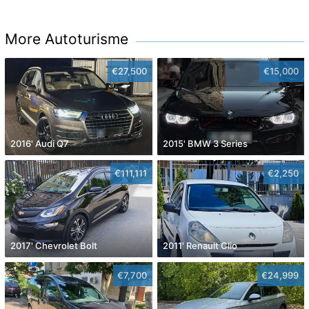
More Autoturisme
€27,500
€15,000
2016' Audi Q7
2015' BMW 3 Series
€111,111
€2,250
2017' Chevrolet Bolt
2011' Renault Clio
€7,700
€24,999