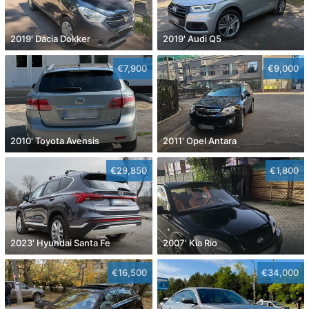
2019' Dacia Dokker
2019' Audi Q5
€7,900
€9,000
2010' Toyota Avensis
2011' Opel Antara
€29,850
€1,800
2023' Hyundai Santa Fe
2007' Kia Rio
€16,500
€34,000