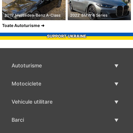
2019' Mercedes-Benz A-Class
2022' BMW 4 Series
Toate Autoturisme
SUPPORT UKRAINE
Autoturisme
Masini second hand
Motociclete
Masinі de vânzare
Motociclete utilizate
Vehicule utilitare
Vânzare motociclete
Mâna a doua autoutilitare
Barci
Vânzare vehicul utilitar
Utilizate bărci