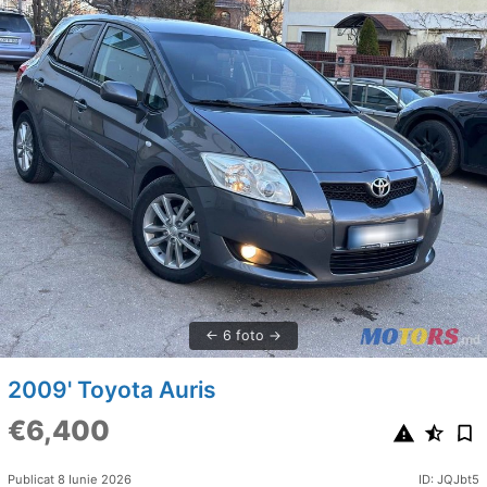
6 foto
2009' Toyota Auris
€6,400
Publicat 8 Iunie 2026
ID: JQJbt5