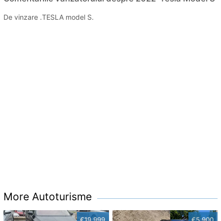
De vinzare .TESLA model S.
More Autoturisme
€19,999
€5,900