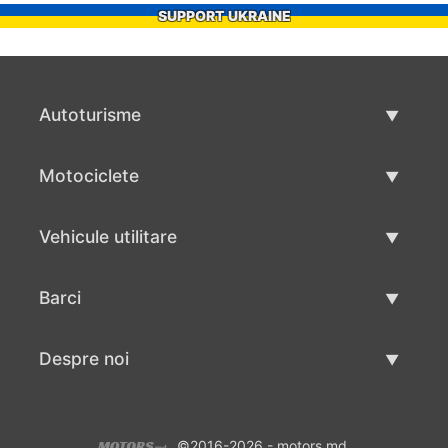
SUPPORT UKRAINE
Autoturisme
Masini second hand
Motociclete
Masinі de vânzare
Motociclete utilizate
Vehicule utilitare
Vânzare motociclete
Mâna a doua autoutilitare
Barci
Vânzare vehicul utilitar
Utilizate bărci
Despre noi
Vânzarea barcilor
Despre noi
©2016-2026 - motors.md