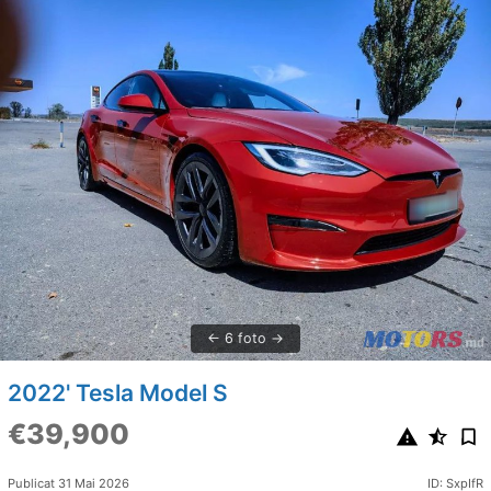
6 foto
2022' Tesla Model S
€39,900
Publicat 31 Mai 2026
ID: SxpIfR