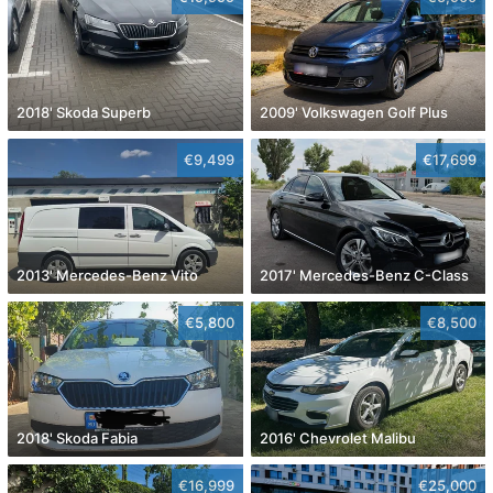
2018' Skoda Superb
2009' Volkswagen Golf Plus
€9,499
€17,699
2013' Mercedes-Benz Vito
2017' Mercedes-Benz C-Class
€5,800
€8,500
2018' Skoda Fabia
2016' Chevrolet Malibu
€16,999
€25,000