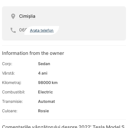
Cimişlia
069
Arata telefon
Information from the owner
Corp:
Sedan
Vârstă:
4 ani
Kilometraj:
98000 km
Combustibil:
Electric
Transmisie:
Automat
Culoare:
Rosie
Comentariile vânzătorului despre 2022' Tesla Model S