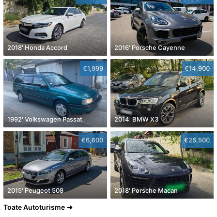
2018' Honda Accord
2016' Porsche Cayenne
€1,999
€14,900
1992' Volkswagen Passat
2014' BMW X3
€6,600
€25,500
2015' Peugeot 508
2018' Porsche Macan
Toate Autoturisme