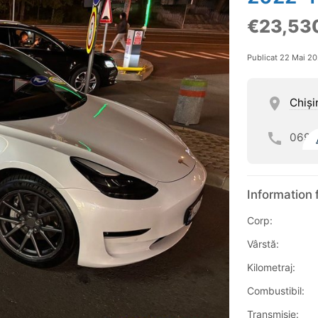
€23,53
Publicat 22 Mai 2
Chişi
069
Information 
Corp:
Vârstă:
Kilometraj:
Combustibil:
Transmisie: