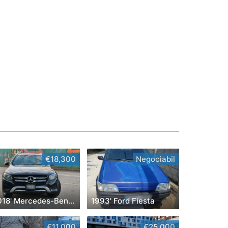
€18,300
Negociabil
2018' Mercedes-Benz GLC
1993' Ford Fiesta
€11,000
€25,000