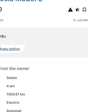
0
026
ID: wDtSRK
nău
Arata telefon
from the owner
Sedan
4 ani
100247 km
Electric
Automat