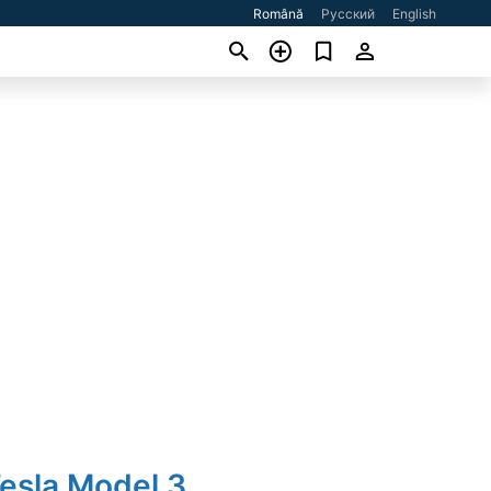
Română
Русский
English
esla Model 3