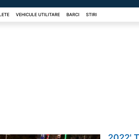
LETE
VEHICULE UTILITARE
BARCI
STIRI
2022' T