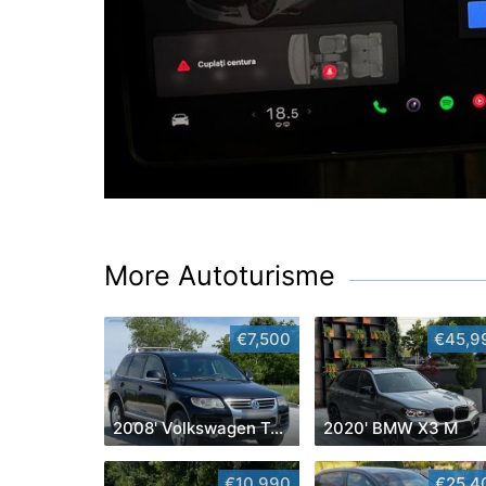
More Autoturisme
€7,500
€45,9
2008' Volkswagen Touareg
2020' BMW X3 M
€10,990
€25,4