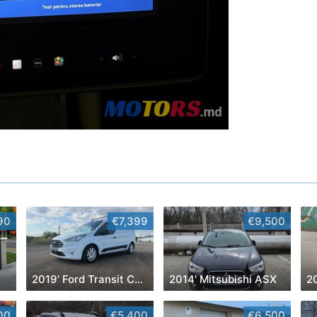
90
€7,399
€9,500
2019' Ford Transit Connect
2014' Mitsubishi ASX
00
€5,400
€6,500