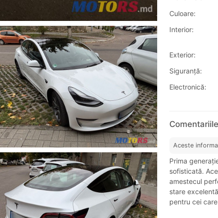
Culoare:
Interior:
Exterior:
Siguranţă:
Electronică:
Comentariile
Aceste informa
Prima generație
sofisticată. Ace
amestecul perfe
stare excelentă
pentru cei care