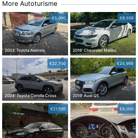
More Autoturisme
€5,000
€8,500
2003' Toyota Avensis
2016' Chevrolet Malibu
€22,700
€24,999
2024' Toyota Corolla Cross
2019' Audi Q5
€21,500
€8,000