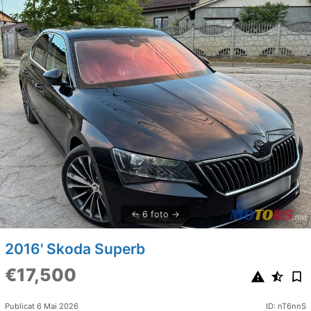
6 foto
2016' Skoda Superb
€17,500
Publicat 6 Mai 2026
ID: nT6nnS