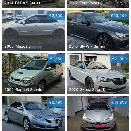
2014' BMW 5 Series
2017' Ford Focus
€2,800
€25,400
2005' Mazda 6
2016' BMW 7 Series
€1,850
€21,900
2002' Renault Scenic
2020' Skoda Superb
€8,799
€14,999