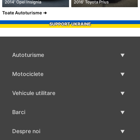
2014' Opel Insignia
2016' Toyota Prius
Toate Autoturisme
SUPPORT UKRAINE
Autoturisme
Masini second hand
Motociclete
Masinі de vânzare
Motociclete utilizate
Vehicule utilitare
Vânzare motociclete
Mâna a doua autoutilitare
Barci
Vânzare vehicul utilitar
Utilizate bărci
Despre noi