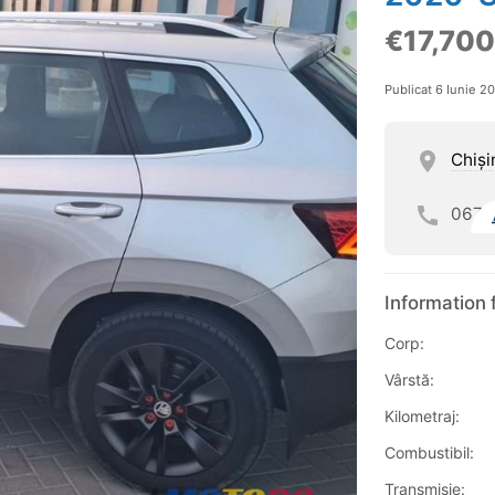
€17,700
Publicat 6 Iunie 2
Chişi
067
Information 
Corp:
Vârstă:
Kilometraj:
Combustibil:
Transmisie: