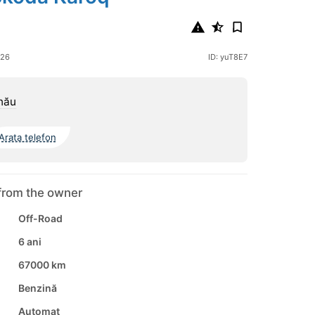
026
ID: yuT8E7
nău
Arata telefon
from the owner
Off-Road
6 ani
67000 km
Benzină
Automat