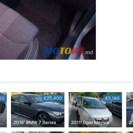
00
€25,400
€5,190
' Land Rover Range Rover Sport
2016' BMW 7 Series
2011' Opel Meriva
20