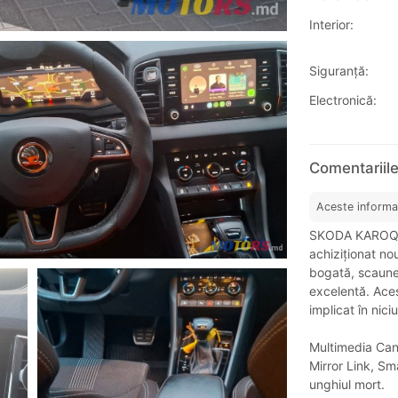
Interior:
Siguranţă:
Electronică:
Comentariil
Aceste informa
SKODA KAROQ S
achiziționat n
bogată, scaune 
excelentă. Acest
implicat în nici
Multimedia Can
Mirror Link, Sm
unghiul mort.