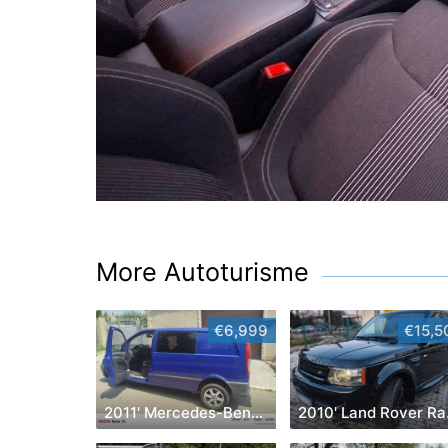
More Autoturisme
€6,999
€15,5
2011' Mercedes-Benz Vito
2010