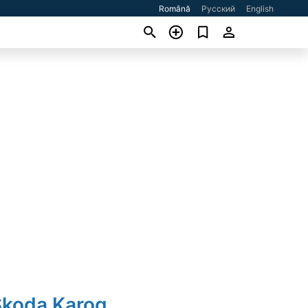
Română
Русский
English
Skoda Karoq