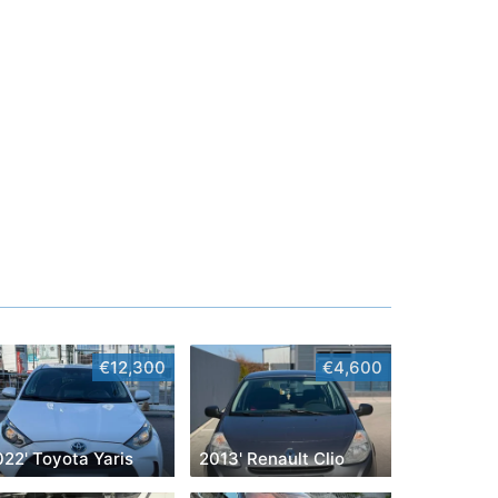
€12,300
€4,600
22' Toyota Yaris
2013' Renault Clio