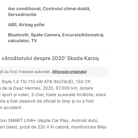
Aer conditionat, Controlul climei dublă,
Servodirectie
ABS, Airbag șofer
Bluetooth, Spate Camera, Excursie/kilometraj
calculator, TV
e vânzătorului despre 2020' Skoda Karoq
ții au fost traduse automat.
Afișează originalul
tyle 1.4 TSI 110 kW AT8 (NU74UE), 150 CP,
ou de la Daac Hermes, 2020, 67.000 km, dotare
sport și volan, 3 chei, toate scaunele încălzite, stare
a a fost deservit de oficiali la timp și nu a fost
un accident.
ton SMART LINK+ (Apple Car Play, Android Auto,
art Gate), priză de 220 V în cabină, monitorizare Bliss