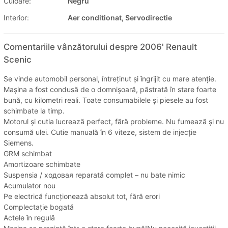
Culoare:
Negru
Interior:
Aer conditionat, Servodirectie
Comentariile vânzătorului despre 2006' Renault
Scenic
Se vinde automobil personal, întreținut și îngrijit cu mare atenție.
Mașina a fost condusă de o domnișoară, păstrată în stare foarte
bună, cu kilometri reali. Toate consumabilele și piesele au fost
schimbate la timp.
Motorul și cutia lucrează perfect, fără probleme. Nu fumează și nu
consumă ulei. Cutie manuală în 6 viteze, sistem de injecție
Siemens.
GRM schimbat
Amortizoare schimbate
Suspensia / ходовая reparată complet – nu bate nimic
Acumulator nou
Pe electrică funcționează absolut tot, fără erori
Complectație bogată
Actele în regulă