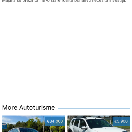
Mașina se prezintă într-o stare foarte bună!Nu necesită investiții.
More Autoturisme
€34,000
€5,900