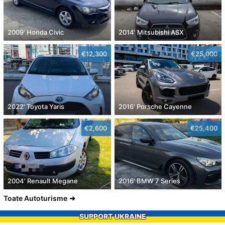
2009' Honda Civic
2014' Mitsubishi ASX
€12,300
€25,000
2022' Toyota Yaris
2016' Porsche Cayenne
€2,600
€25,400
2004' Renault Megane
2016' BMW 7 Series
Toate Autoturisme
SUPPORT UKRAINE