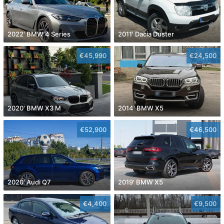
2022' BMW 4 Series
2011' Dacia Duster
€45,990
€24,500
2020' BMW X3 M
2014' BMW X5
€52,900
€46,500
2020' Audi Q7
2019' BMW X5
€4,400
€9,500