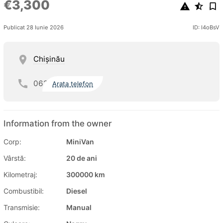
€3,300
Publicat 28 Iunie 2026
ID: I4oBsV
Chişinău
062
Arata telefon
Information from the owner
Corp:
MiniVan
Vârstă:
20 de ani
Kilometraj:
300000 km
Combustibil:
Diesel
Transmisie:
Manual