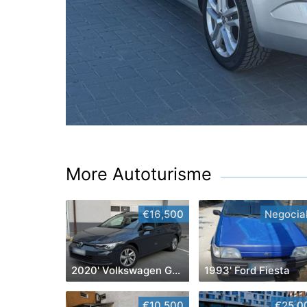
More Autoturisme
€16,500
Negociab
2020' Volkswagen Golf
1993' Ford Fiesta
€10,500
€25,0