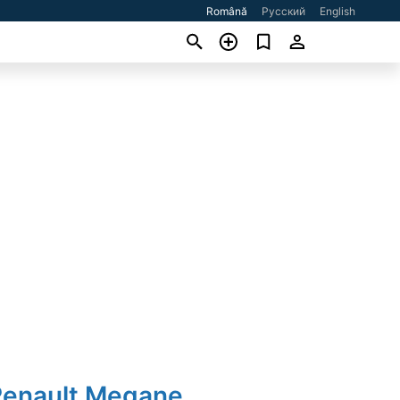
Română
Русский
English
Renault Megane