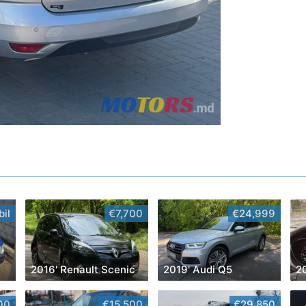
il
€7,700
€24,999
2016' Renault Scenic
2019' Audi Q5
2
00
€15,500
€29,850