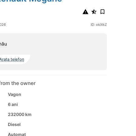
9
2026
ID: oklXkZ
nău
Arata telefon
from the owner
Vagon
6 ani
232000 km
Diesel
Automat