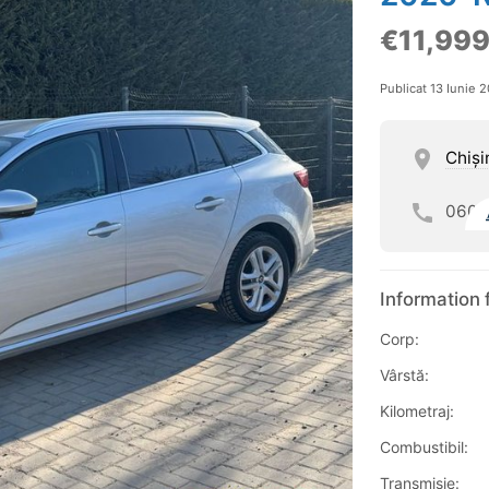
€11,99
Publicat 13 Iunie 
Chişi
060
Information 
Corp:
Vârstă:
Kilometraj:
Combustibil:
Transmisie: