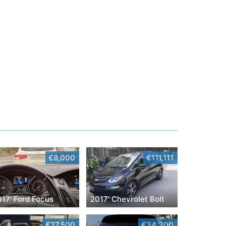
€8,000
€111,111
017' Ford Focus
2017' Chevrolet Bolt
€27,500
€34,300