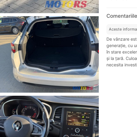
Comentariil
Aceste informa
De vânzare est
generație, cu u
în stare excelen
și la țară. Culo
necesita invest