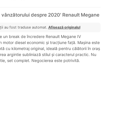
e vânzătorului despre 2020' Renault Megane
ții au fost traduse automat.
Afișează originalul
e un break de încredere Renault Megane IV
n motor diesel economic și tracțiune față. Mașina este
tă cu kilometraj original, ideală pentru călătorii în oraș
area argintie subliniază stilul și caracterul practic. Nu
itie, set complet. Negocierea este potrivită.