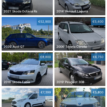
2021' Skoda Octavia Rs
2014' Renault Laguna
€52,900
€5,400
2020' Audi Q7
2006' Toyota Corolla
€8,800
€6,750
2016' Skoda Fabia
2019' Peugeot 308
€7,399
€5,800