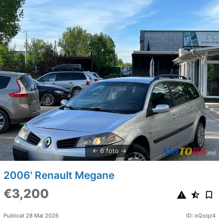
6 foto
2006' Renault Megane
€3,200
Publicat 28 Mai 2026
ID: oQoqz4