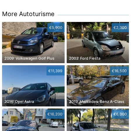
More Autoturisme
€5,900
€2,300
2009' Volkswagen Golf Plus
2003' Ford Fiesta
€11,399
€16,500
2016' Opel Astra
2019' Mercedes-Benz A-Class
€16,200
€6,000