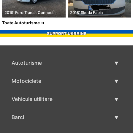
2019' Ford Transit Connect
2018' Skoda Fabia
Toate Autoturisme
SUPPORT UKRAINE
Autoturisme
Masini second hand
Motociclete
Masinі de vânzare
Motociclete utilizate
Vehicule utilitare
Vânzare motociclete
Mâna a doua autoutilitare
Barci
Vânzare vehicul utilitar
Utilizate bărci