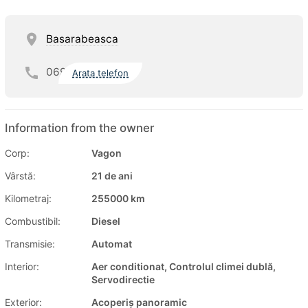
Basarabeasca
069
Arata telefon
Information from the owner
Corp:
Vagon
Vârstă:
21 de ani
Kilometraj:
255000 km
Combustibil:
Diesel
Transmisie:
Automat
Interior:
Aer conditionat, Controlul climei dublă,
Servodirectie
Exterior:
Acoperiș panoramic