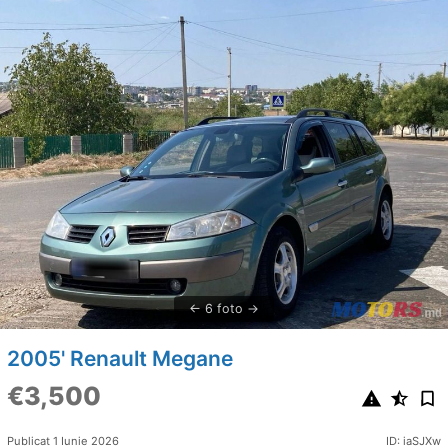
6 foto
2005' Renault Megane
€3,500
Publicat 1 Iunie 2026
ID: iaSJXw