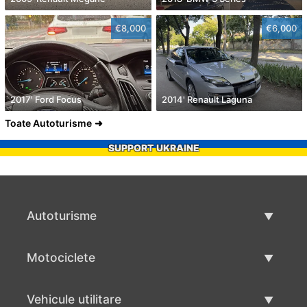
€8,000
€6,000
2017' Ford Focus
2014' Renault Laguna
Toate Autoturisme
SUPPORT UKRAINE
Autoturisme
Masini second hand
Motociclete
Masinі de vânzare
Motociclete utilizate
Vehicule utilitare