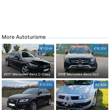
More Autoturisme
€17,699
€18,300
2017' Mercedes-Benz C-Class
2018' Mercedes-Benz GLC
€15,650
€2,600