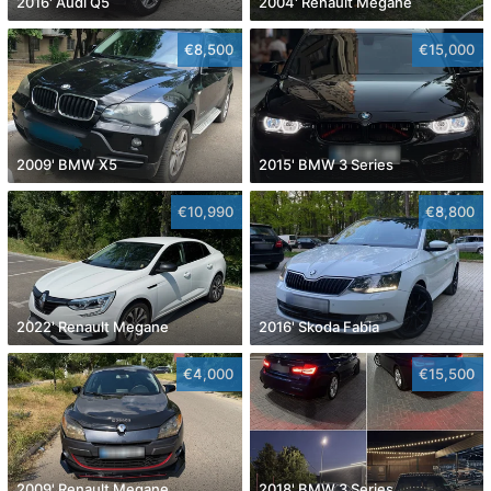
2016' Audi Q5
2004' Renault Megane
€8,500
€15,000
2009' BMW X5
2015' BMW 3 Series
€10,990
€8,800
2022' Renault Megane
2016' Skoda Fabia
€4,000
€15,500
2009' Renault Megane
2018' BMW 3 Series