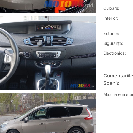
Culoare:
Interior:
Exterior:
Siguranţă:
Electronică:
Comentariile
Scenic
Masina e in sta