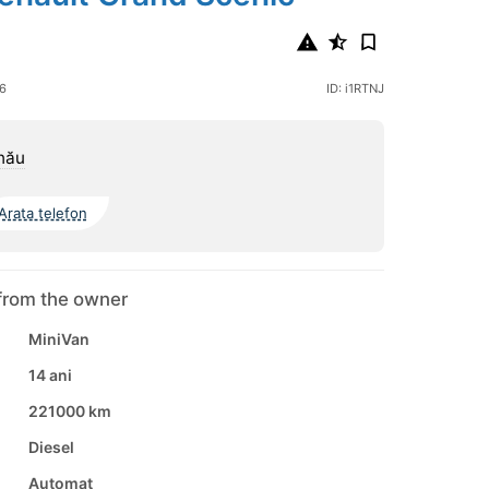
26
ID: i1RTNJ
nău
Arata telefon
from the owner
MiniVan
14 ani
221000 km
Diesel
Automat