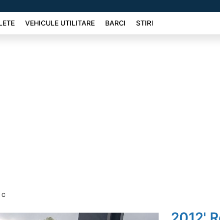
LETE
VEHICULE UTILITARE
BARCI
STIRI
IC
2012' R