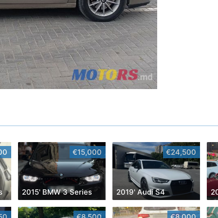
00
€15,000
€24,500
s
2015' BMW 3 Series
2019' Audi S4
2
50
€8,500
€8,000