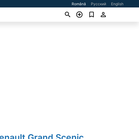
Română
Русский
English
enault Grand Scenic