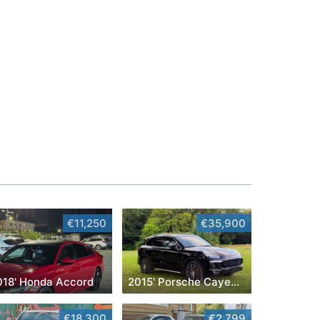
€11,250
€35,900
018' Honda Accord
2015' Porsche Cayenne
€18,300
€2,799