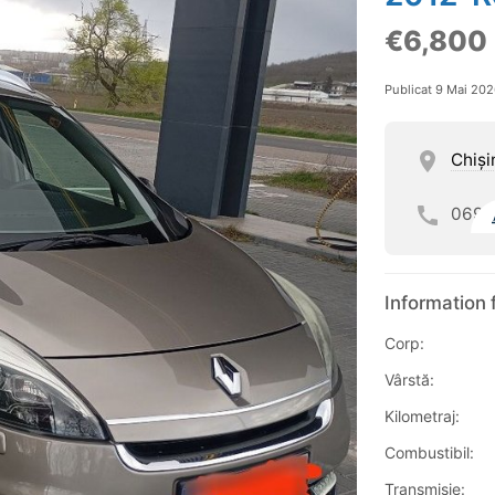
€6,800
Publicat 9 Mai 20
Chişi
069
Information 
Corp:
Vârstă:
Kilometraj:
Combustibil:
Transmisie: