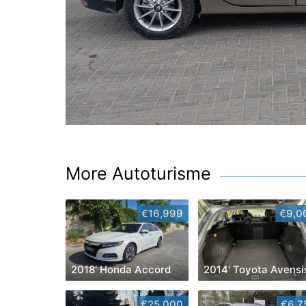
More Autoturisme
€16,999
€9,0
2018' Honda Accord
2014' Toyota Avensi
€25,000
€6,7