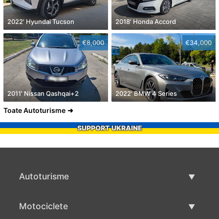
2022' Hyundai Tucson
2018' Honda Accord
€8,000
€34,000
2011' Nissan Qashqai+2
2022' BMW 4 Series
Toate Autoturisme
SUPPORT UKRAINE
Autoturisme
Masini second hand
Motociclete