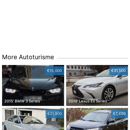
More Autoturisme
€15,000
€31,500
2015' BMW 3 Series
2019' Lexus Es Series
€21,900
€7,450