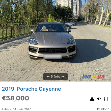
6 foto
2019' Porsche Cayenne
€58,000
Publicat 14 Iunie 2026
ID: 9lFz10