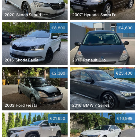
2020' Skoda Superb
2007' Hyundai Santa Fe
€8,800
€4,600
2016' Skoda Fabia
2013' Renault Clio
€2,300
€25,400
2003' Ford Fiesta
2016' BMW 7 Series
€21,650
€16,999