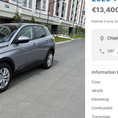
€13,40
Publicat 3 Iunie 2
Chişi
060
Information 
Corp:
Vârstă:
Kilometraj:
Combustibil:
Transmisie: