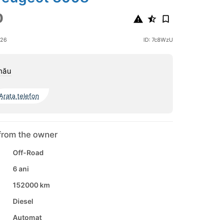
0
026
ID: 7c8WzU
nău
Arata telefon
from the owner
Off-Road
6 ani
152000 km
Diesel
Automat