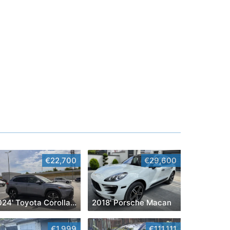
€22,700
€29,600
2024' Toyota Corolla Cross
2018' Porsche Macan
€1,999
€111,111