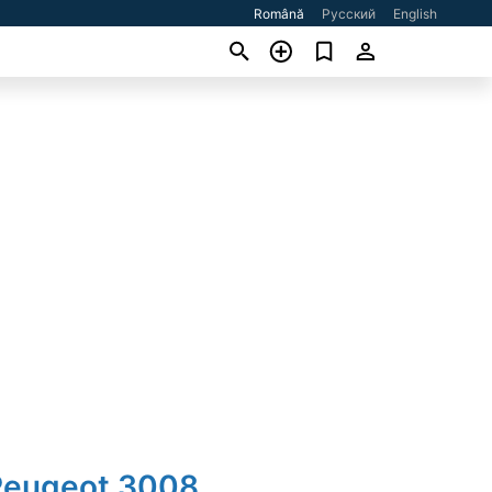
Română
Русский
English
Peugeot 3008