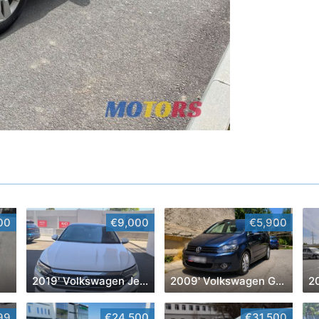
00
€9,000
€5,900
2019' Volkswagen Jetta
2009' Volkswagen Golf Plus
99
€24,500
€31,500