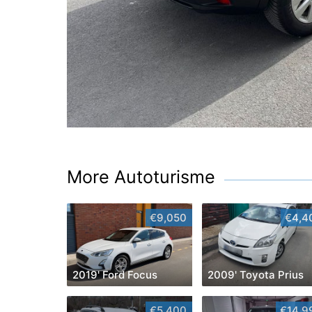
More Autoturisme
€9,050
€4,4
2019' Ford Focus
2009' Toyota Prius
€5,400
€14,9