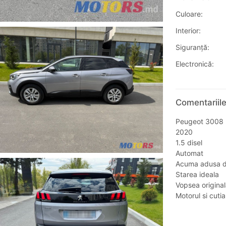
Culoare:
Interior:
Siguranţă:
Electronică:
Comentariil
Peugeot 3008
2020
1.5 disel
Automat
Acuma adusa d
Starea ideala
Vopsea original
Motorul si cuti