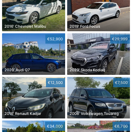
2016' Chevrolet Malibu
2019' Ford Focus
€52,900
€29,999
2020' Audi Q7
2023' Skoda Kodiaq
€12,500
€7,500
2016' Renault Kadjar
2008' Volkswagen Touareg
€34,000
€6,700