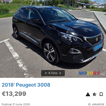
6 foto
2018' Peugeot 3008
€13,299
Publicat 21 Iunie 2026
ID: xMoMUW