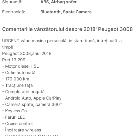
Siguranţă:
ABS, Airbag șofer
Electronică:
Bluetooth, Spate Camera
Comentariile vânzătorului despre 2018' Peugeot 3008
URGENT vând mașina personală, in stare bună, întreținută la
timp!!
Peugeot 3008,anul 2018
Preț 13 299
- Motor diesel 1.5L
- Cutie automată
- 179 000 km
- Tracțiune față
- Completație bogată
- Android Auto, Apple CarPlay
- Cameră spate, cameră 360°
- Keyless Go
- Faruri LED
- Cruise control
- Încărcare wireless