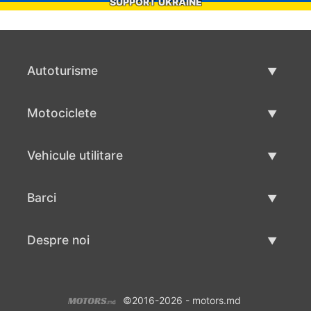
SUPPORT UKRAINE
Autoturisme
Masini second hand
Motociclete
Masinі de vânzare
Motociclete utilizate
Vehicule utilitare
Vânzare motociclete
Mâna a doua autoutilitare
Barci
Vânzare vehicul utilitar
Utilizate bărci
Despre noi
Vânzarea barcilor
Despre noi
©2016-2026 - motors.md
Contacte