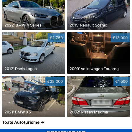
2022' BMW 4 Series
2015' Renault Scenic
€2,750
€13,000
2012' Dacia Logan
2009' Volkswagen Touareg
€38,000
€1,500
2021' BMW X5
2002' Nissan Maxima
Toate Autoturisme