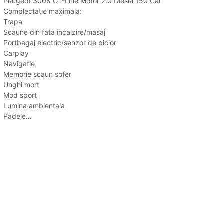
Peugeot 3008 GT-Line Motor 2.0 Diesel 150 Cai
Complectatie maximala:
Trapa
Scaune din fata incalzire/masaj
Portbagaj electric/senzor de picior
Carplay
Navigatie
Memorie scaun sofer
Unghi mort
Mod sport
Lumina ambientala
Padele…