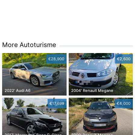
More Autoturisme
€28,900
€2,600
2022' Audi A6
2004' Renault Megane
€17,699
€4,000
2017' Mercedes-Benz C-Class
2009' Renault Megane