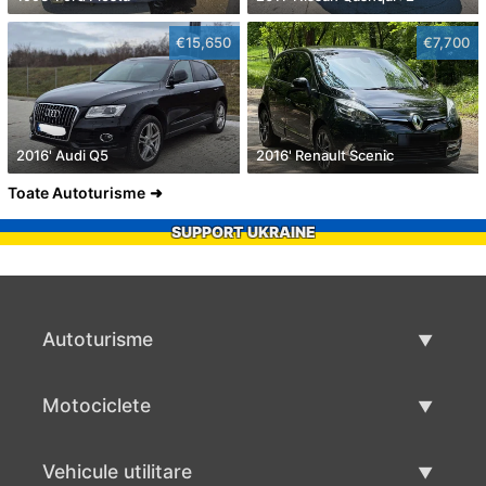
€15,650
€7,700
2016' Audi Q5
2016' Renault Scenic
Toate Autoturisme
SUPPORT UKRAINE
Autoturisme
Masini second hand
Motociclete
Masinі de vânzare
Motociclete utilizate
Vehicule utilitare