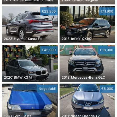
€29,850
€11,900
2023' Hyundai Santa Fe
2013' Infiniti QX60
€45,990
€18,300
2020' BMW X3 M
2018' Mercedes-Benz GLC
Negociabil
€8,000
1993' Ford Fiesta
2011' Nissan Qashqai+2