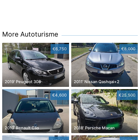
More Autoturisme
€6,750
€8,000
2019' Peugeot 308
2011' Nissan Qashqai+2
€4,600
€25,500
2013' Renault Clio
2018' Porsche Macan