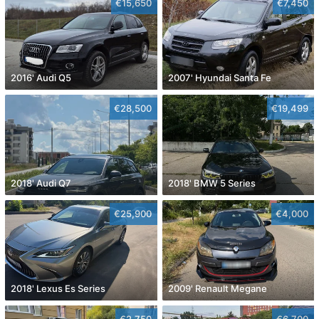
€15,650
€7,450
2016' Audi Q5
2007' Hyundai Santa Fe
€28,500
€19,499
2018' Audi Q7
2018' BMW 5 Series
€25,900
€4,000
2018' Lexus Es Series
2009' Renault Megane
€2,750
€6,700