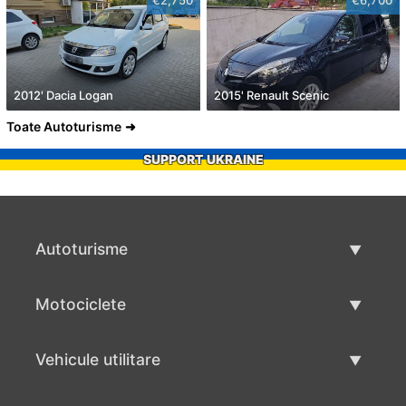
2012' Dacia Logan
2015' Renault Scenic
Toate Autoturisme
SUPPORT UKRAINE
Autoturisme
Masini second hand
Motociclete
Masinі de vânzare
Motociclete utilizate
Vehicule utilitare
Vânzare motociclete
Mâna a doua autoutilitare