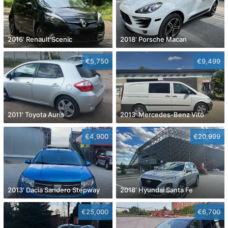
2016' Renault Scenic
2018' Porsche Macan
€5,750
€9,499
2011' Toyota Auris
2013' Mercedes-Benz Vito
€4,900
€20,999
2013' Dacia Sandero Stepway
2018' Hyundai Santa Fe
€25,000
€6,700