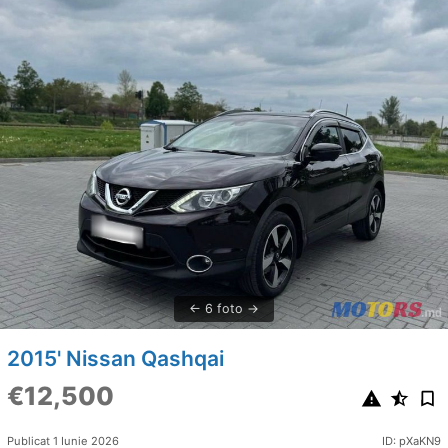
6 foto
2015' Nissan Qashqai
€12,500
Publicat 1 Iunie 2026
ID: pXaKN9