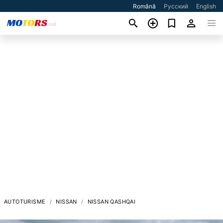
Română
Русский
English
AUTOTURISME
NISSAN
NISSAN QASHQAI