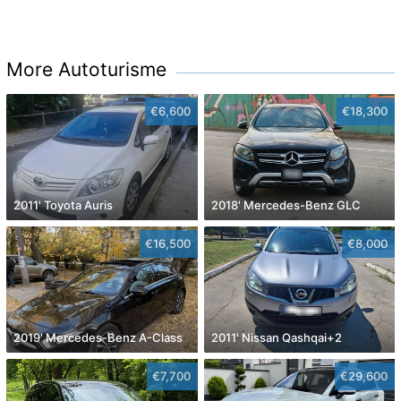
More Autoturisme
€6,600
€18,300
2011' Toyota Auris
2018' Mercedes-Benz GLC
€16,500
€8,000
2019' Mercedes-Benz A-Class
2011' Nissan Qashqai+2
€7,700
€29,600