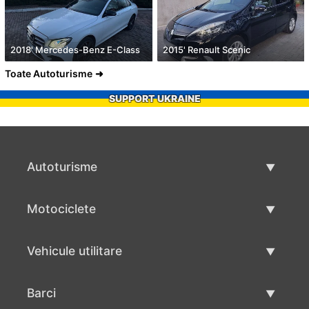
2018' Mercedes-Benz E-Class
2015' Renault Scenic
Toate Autoturisme
SUPPORT UKRAINE
Autoturisme
Masini second hand
Motociclete
Masinі de vânzare
Motociclete utilizate
Vehicule utilitare
Vânzare motociclete
Mâna a doua autoutilitare
Barci