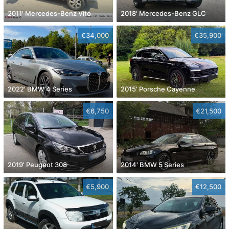
2011' Mercedes-Benz Vito
2018' Mercedes-Benz GLC
€34,000
€35,900
2022' BMW 4 Series
2015' Porsche Cayenne
€6,750
€21,500
2019' Peugeot 308
2014' BMW 5 Series
€5,900
€12,500