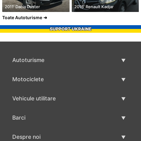
2011' Dacia Duster
2016' Renault Kadjar
Toate Autoturisme
SUPPORT UKRAINE
Autoturisme
Masini second hand
Motociclete
Masinі de vânzare
Motociclete utilizate
Vehicule utilitare
Vânzare motociclete
Mâna a doua autoutilitare
Barci
Vânzare vehicul utilitar
Utilizate bărci
Despre noi