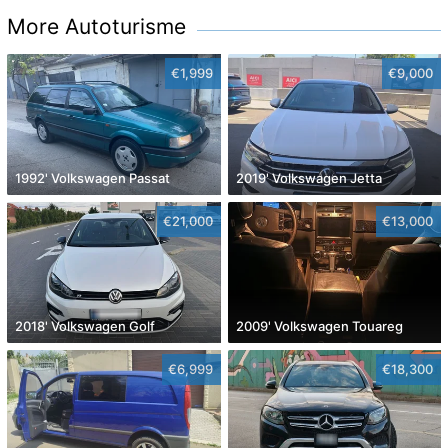
More Autoturisme
€1,999
€9,000
1992' Volkswagen Passat
2019' Volkswagen Jetta
€21,000
€13,000
2018' Volkswagen Golf
2009' Volkswagen Touareg
€6,999
€18,300