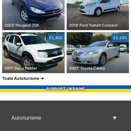
2003' Peugeot 206
2019' Ford Transit Connect
€5,900
€8,490
2011' Dacia Duster
2007' Toyota Camry
Toate Autoturisme
SUPPORT UKRAINE
Autoturisme
Masini second hand