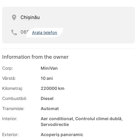
Chişinău
069
Arata telefon
Information from the owner
Corp:
MiniVan
Vârstă:
10 ani
Kilometraj:
220000 km
Combustibil:
Diesel
Transmisie:
Automat
Interior:
Aer conditionat, Controlul climei dublă,
Servodirectie
Exterior:
Acoperiș panoramic