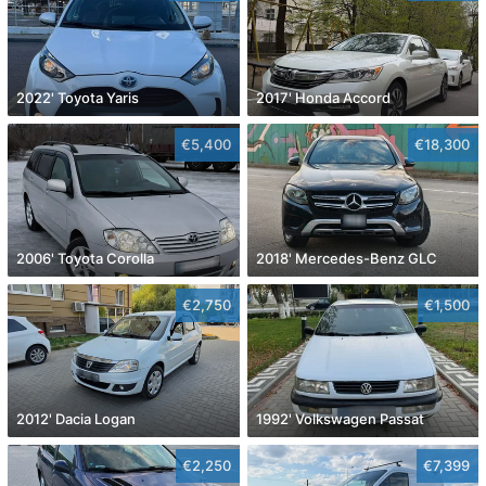
2022' Toyota Yaris
2017' Honda Accord
€5,400
€18,300
2006' Toyota Corolla
2018' Mercedes-Benz GLC
€2,750
€1,500
2012' Dacia Logan
1992' Volkswagen Passat
€2,250
€7,399