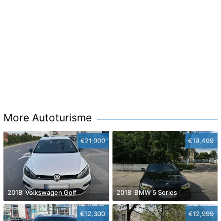
More Autoturisme
€21,000
€19,499
2018' Volkswagen Golf
2018' BMW 5 Series
€12,300
€12,999