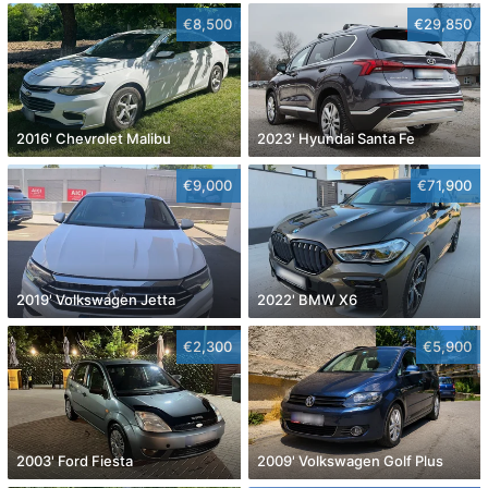
€8,500
€29,850
2016' Chevrolet Malibu
2023' Hyundai Santa Fe
€9,000
€71,900
2019' Volkswagen Jetta
2022' BMW X6
€2,300
€5,900
2003' Ford Fiesta
2009' Volkswagen Golf Plus