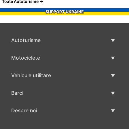
Toate Autoturisme
SUPPORT UKRAINE
Autoturisme
Masini second hand
Motociclete
Masinі de vânzare
Motociclete utilizate
Vehicule utilitare
Vânzare motociclete
Mâna a doua autoutilitare
Barci
Vânzare vehicul utilitar
Utilizate bărci
Despre noi
Vânzarea barcilor
Despre noi