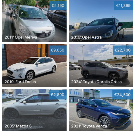
€5,190
€11,399
2011' Opel Meriva
2016' Opel Astra
€9,050
€22,700
2019' Ford Focus
2024' Toyota Corolla Cross
€2,800
€24,500
2005' Mazda 6
2021' Toyota Venza