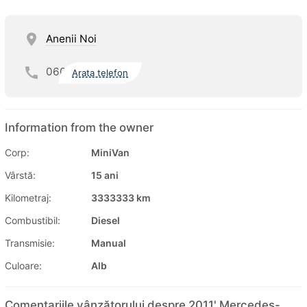
Anenii Noi
060
Arata telefon
Information from the owner
Corp:
MiniVan
Vârstă:
15 ani
Kilometraj:
3333333 km
Combustibil:
Diesel
Transmisie:
Manual
Culoare:
Alb
Comentariile vânzătorului despre 2011' Mercedes-