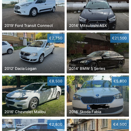
2019' Ford Transit Connect
2014' Mitsubishi ASX
€2,750
€21,500
2012' Dacia Logan
2014' BMW 5 Series
€8,500
€5,800
2016' Chevrolet Malibu
2018' Skoda Fabia
€2,800
€4,500