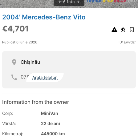
6 foto
2004' Mercedes-Benz Vito
€4,701
Publicat 6 Iunie 2026
ID: Ewvdzr
Chişinău
078
Arata telefon
Information from the owner
Corp:
MiniVan
Vârstă:
22 de ani
Kilometraj:
445000 km