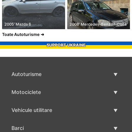
2005' Mazda 6
2008' Mercedes-Benz M-Class
Toate Autoturisme
SUPPORT UKRAINE
Autoturisme
Masini second hand
Motociclete
Masinі de vânzare
Motociclete utilizate
Vehicule utilitare
Vânzare motociclete
Mâna a doua autoutilitare
Barci