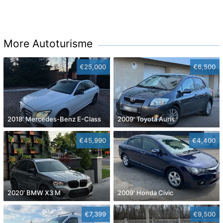
More Autoturisme
€25,000
€6,500
2018' Mercedes-Benz E-Class
2009' Toyota Auris
€45,990
€4,400
2020' BMW X3 M
2009' Honda Civic
€7,399
€9,500