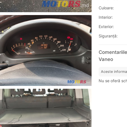
Culoare:
Interior:
Exterior:
Siguranţă:
Comentariil
Vaneo
Aceste informa
Nu se oferă sc