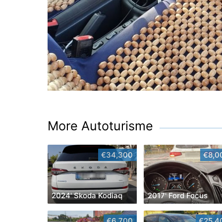
More Autoturisme
€34,300
€8,0
2024' Skoda Kodiaq
2017' Ford Focus
€6,700
€25,4