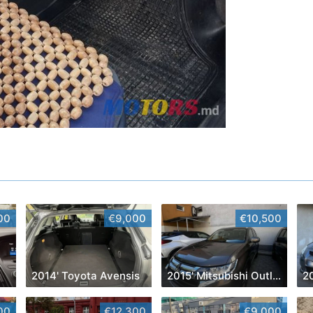
00
€9,000
€10,500
2014' Toyota Avensis
2015' Mitsubishi Outlander
2
00
€12,300
€9,000