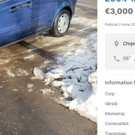
€3,000
Publicat 2 Iunie 2
Chişi
067
Information 
Corp:
Vârstă:
Kilometraj:
Combustibil:
Transmisie: