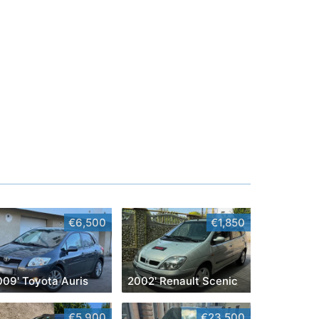
€6,500
€1,850
009' Toyota Auris
2002' Renault Scenic
€5,900
€23,500