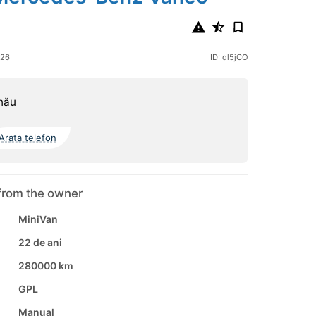
026
ID: dl5jCO
nău
Arata telefon
from the owner
MiniVan
22 de ani
280000 km
GPL
Manual