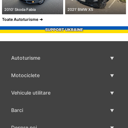
2010' Skoda Fabia
2021' BMW X5
Toate Autoturisme
SUPPORT UKRAINE
Autoturisme
Masini second hand
Motociclete
Masinі de vânzare
Motociclete utilizate
Vehicule utilitare
Vânzare motociclete
Mâna a doua autoutilitare
Barci
Vânzare vehicul utilitar
Utilizate bărci
Despre noi