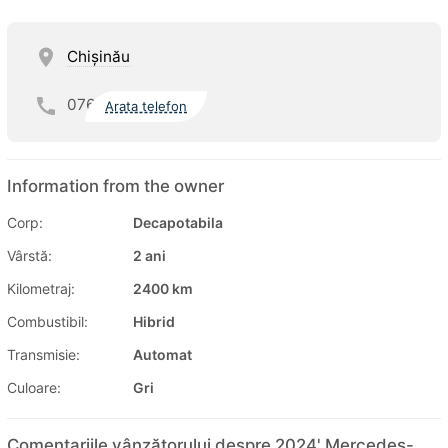
Chişinău
076
Arata telefon
Information from the owner
Corp:
Decapotabila
Vârstă:
2 ani
Kilometraj:
2400 km
Combustibil:
Hibrid
Transmisie:
Automat
Culoare:
Gri
Comentariile vânzătorului despre 2024' Mercedes-