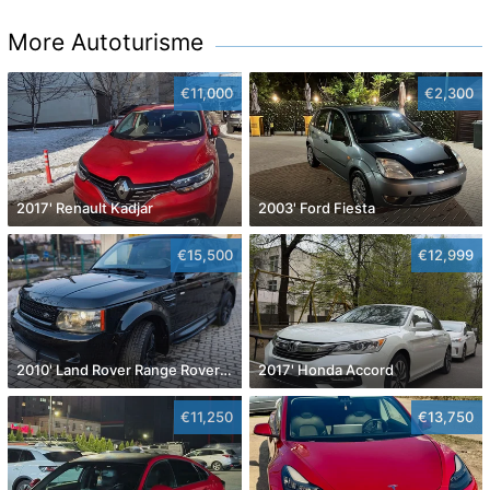
More Autoturisme
€11,000
€2,300
2017' Renault Kadjar
2003' Ford Fiesta
€15,500
€12,999
2010' Land Rover Range Rover Sport
2017' Honda Accord
€11,250
€13,750