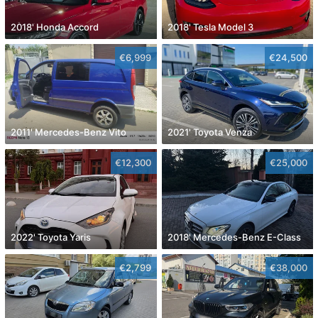
2018' Honda Accord
2018' Tesla Model 3
€6,999
€24,500
2011' Mercedes-Benz Vito
2021' Toyota Venza
€12,300
€25,000
2022' Toyota Yaris
2018' Mercedes-Benz E-Class
€2,799
€38,000