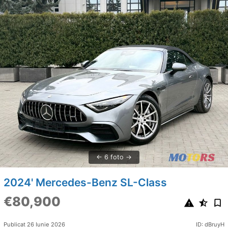
6 foto
2024' Mercedes-Benz SL-Class
€80,900
Publicat 26 Iunie 2026
ID: dBruyH