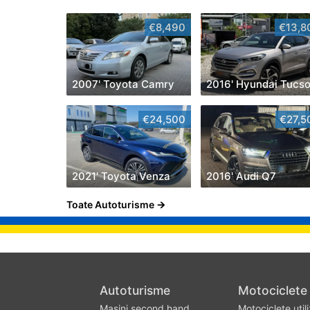
€8,490
€13,8
2007' Toyota Camry
2016' Hyundai Tucs
€24,500
€27,5
2021' Toyota Venza
2016' Audi Q7
Toate Autoturisme
Autoturisme
Motociclete
Masini second hand
Motociclete util