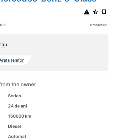
2026
ID: mMe9MP
nău
Arata telefon
from the owner
Sedan
24 de ani
150000 km
Diesel
Automat