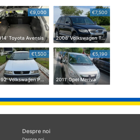
€9,000
€7,500
014' Toyota Avensis
2008' Volkswagen Touareg
€1,500
€5,190
1992' Volkswagen Passat
2011' Opel Meriva
Despre noi
Despre noi