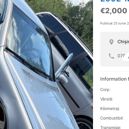
€2,000
Publicat 25 Iunie 
Chişi
078
Information 
Corp:
Vârstă:
Kilometraj:
Combustibil:
Transmisie: