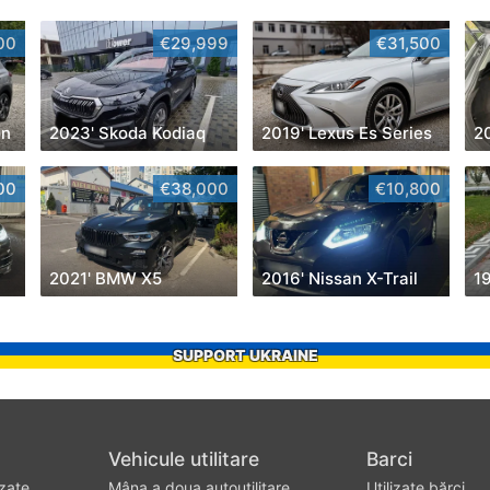
00
€29,999
€31,500
on
2023' Skoda Kodiaq
2019' Lexus Es Series
2
00
€38,000
€10,800
2021' BMW X5
2016' Nissan X-Trail
SUPPORT UKRAINE
Vehicule utilitare
Barci
izate
Mâna a doua autoutilitare
Utilizate bărci