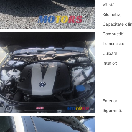
Vârstă:
Kilometraj:
Capacitate cilin
Combustibil:
Transmisie:
Culoare:
Interior:
Exterior:
Siguranţă: