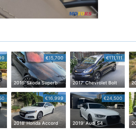
99
€15,700
€111,111
2016' Skoda Superb
2017' Chevrolet Bolt
2
50
€16,999
€24,500
2018' Honda Accord
2019' Audi S4
2