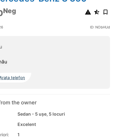
Neg
0
26
ID: NObHUd
u
nău
Arata telefon
from the owner
Sedan - 5 ușe, 5 locuri
Excelent
iori:
1