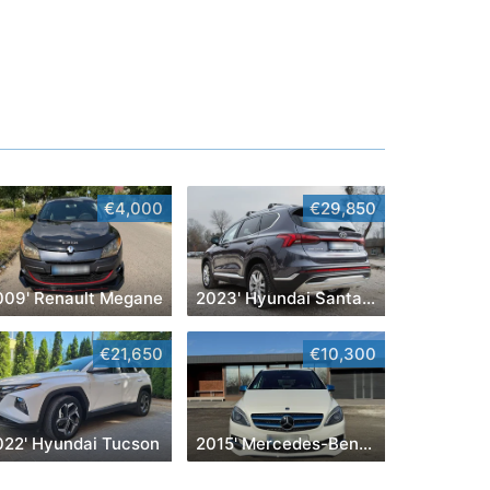
€4,000
€29,850
009' Renault Megane
2023' Hyundai Santa Fe
€21,650
€10,300
022' Hyundai Tucson
2015' Mercedes-Benz B-Class