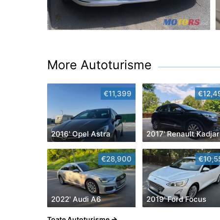
More Autoturisme
€11,399
€12,4
2016' Opel Astra
2017' Renault Kadjar
€28,900
€10,5
2022' Audi A6
2019' Ford Focus
Toate Autoturisme