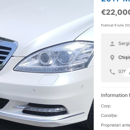
€22,00
Publicat 9 Iulie 20
Sergi
Chişi
079
Information 
Corp:
Condiție:
Proprietari anter