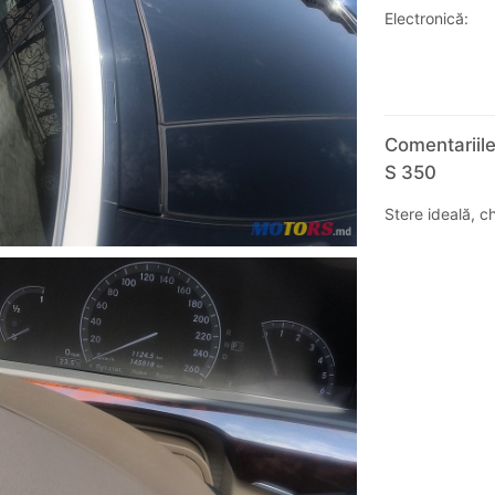
Electronică:
Comentariil
S 350
Stere ideală, c