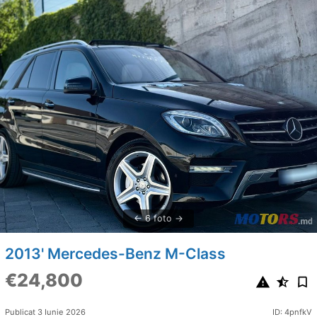
6 foto
2013' Mercedes-Benz M-Class
€24,800
Publicat 3 Iunie 2026
ID: 4pnfkV