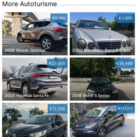
More Autoturisme
€6,100
€3,000
2009' Nissan Qashqai
2000' Mercedes-Benz E-Class
€29,850
€19,499
2023' Hyundai Santa Fe
2018' BMW 5 Series
€12,500
€111,111