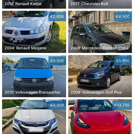
2016' Renault Kadjar
2017' Chevrolet Bolt
€2,600
€4,500
2004' Renault Megane
2008' Mercedes-Benz M-Class
€9,900
€5,900
2015' Volkswagen Transporter
2009' Volkswagen Golf Plus
€6,500
€13,750