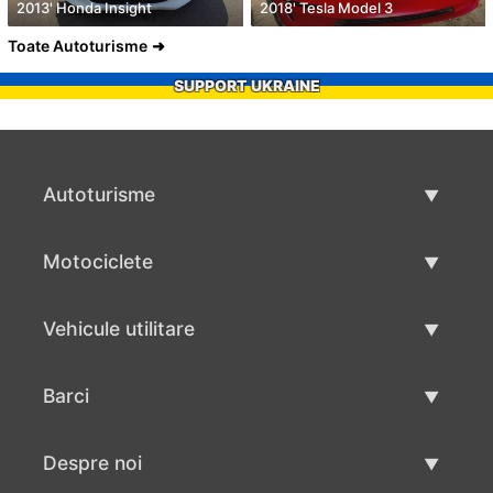
2013' Honda Insight
2018' Tesla Model 3
Toate Autoturisme
SUPPORT UKRAINE
Autoturisme
Masini second hand
Motociclete
Masinі de vânzare
Motociclete utilizate
Vehicule utilitare
Vânzare motociclete
Mâna a doua autoutilitare
Barci
Vânzare vehicul utilitar
Utilizate bărci
Despre noi