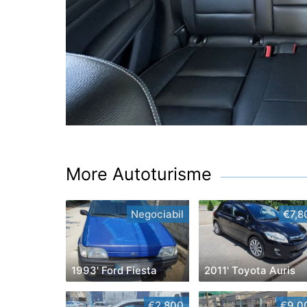
More Autoturisme
Negociabil
€7,8
1993' Ford Fiesta
2011' Toyota Auris
€2,800
€9,0