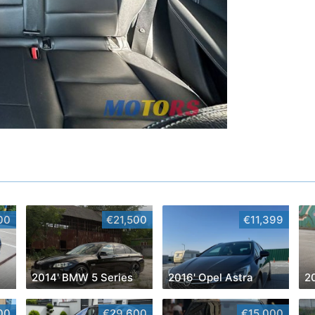
00
€21,500
€11,399
2014' BMW 5 Series
2016' Opel Astra
00
€29,600
€15,000