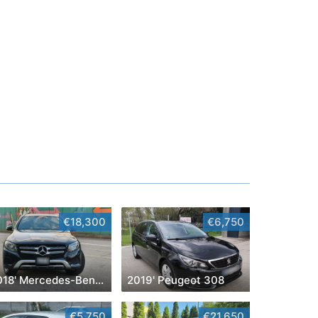
€18,300
€6,750
2018' Mercedes-Benz GLC
2019' Peugeot 308
€5,750
€21,650