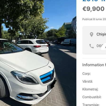
€9,900
Publicat 8 Iunie 2
Chişi
060
Information 
Corp:
Vârstă:
Kilometraj:
Combustibil:
Transmisie: