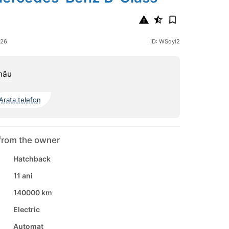
026
ID: WSqyl2
nău
Arata telefon
from the owner
Hatchback
11 ani
140000 km
Electric
Automat