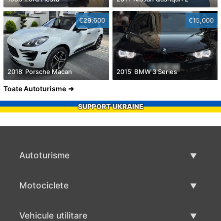
€29,600
€15,000
2018' Porsche Macan
2015' BMW 3 Series
Toate Autoturisme
SUPPORT UKRAINE
Autoturisme
Masini second hand
Motociclete
Masinі de vânzare
Motociclete utilizate
Vehicule utilitare