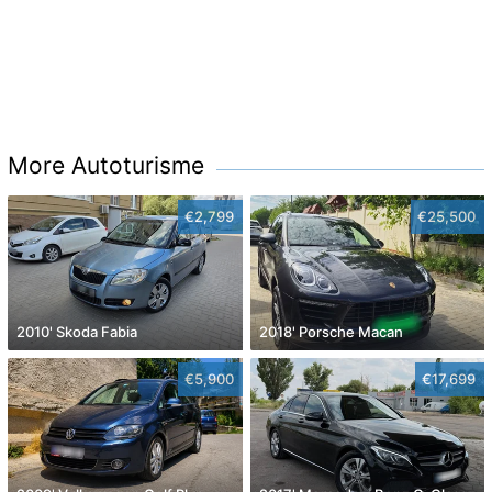
More Autoturisme
€2,799
€25,500
2010' Skoda Fabia
2018' Porsche Macan
€5,900
€17,699