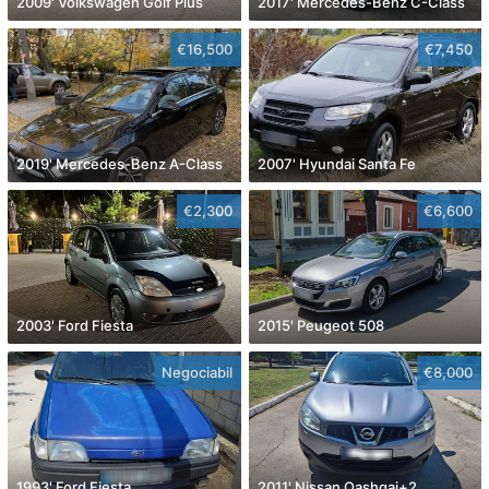
2009' Volkswagen Golf Plus
2017' Mercedes-Benz C-Class
€16,500
€7,450
2019' Mercedes-Benz A-Class
2007' Hyundai Santa Fe
€2,300
€6,600
2003' Ford Fiesta
2015' Peugeot 508
Negociabil
€8,000
1993' Ford Fiesta
2011' Nissan Qashqai+2