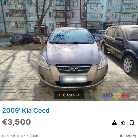
6 foto
2009' Kia Ceed
€3,500
Publicat 11 Iunie 2026
ID: scNLvj