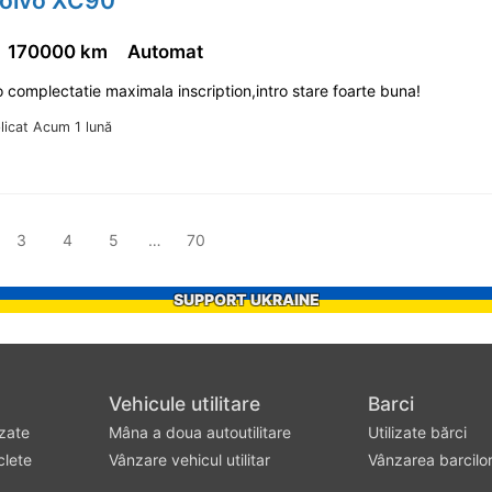
Volvo XC90
170000 km
Automat
 complectatie maximala inscription,intro stare foarte buna!
licat Acum 1 lună
3
4
5
…
70
SUPPORT UKRAINE
Vehicule utilitare
Barci
izate
Mâna a doua autoutilitare
Utilizate bărci
clete
Vânzare vehicul utilitar
Vânzarea barcilo