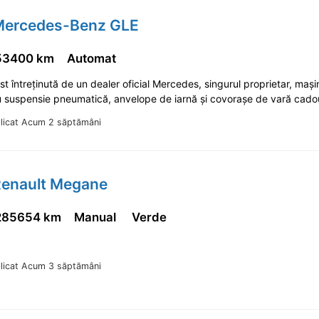
Mercedes-Benz GLE
53400 km
Automat
st întreținută de un dealer oficial Mercedes, singurul proprietar, mași
u suspensie pneumatică, anvelope de iarnă și covorașe de vară cad
licat Acum 2 săptămâni
Renault Megane
285654 km
Manual
Verde
licat Acum 3 săptămâni