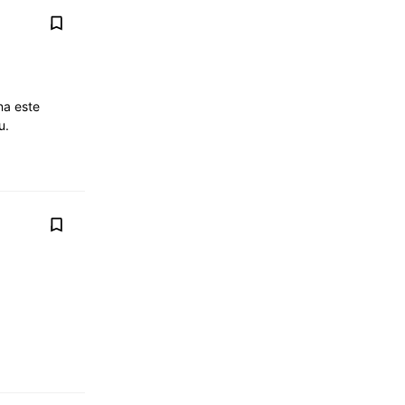
na este
ou.