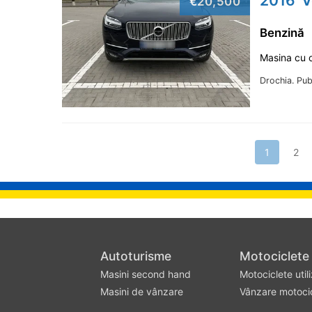
2016' 
€20,500
Benzină
Masina cu o
Drochia.
Pub
1
2
Autoturisme
Motociclete
Masini second hand
Motociclete util
Masinі de vânzare
Vânzare motoci