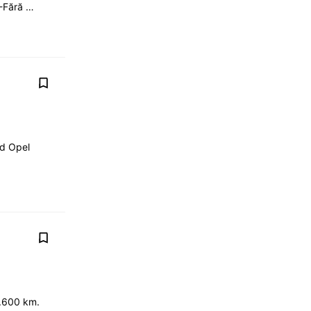
i -Fără …
d Opel
2.600 km.