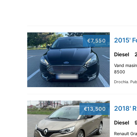
2015' F
€7,550
Diesel
Vand masina
8500
Drochia.
Pub
2018' R
€13,500
Diesel
Renault Gra