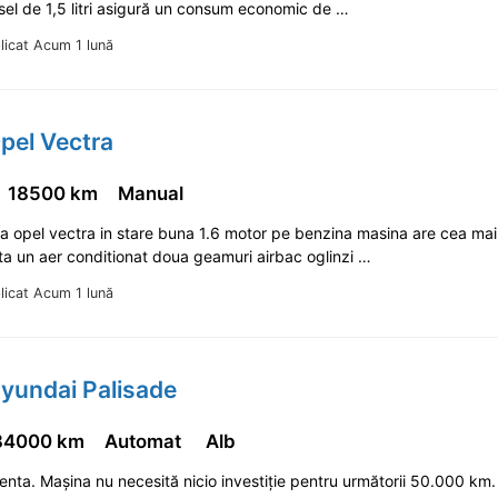
sel de 1,5 litri asigură un consum economic de …
licat Acum 1 lună
pel Vectra
18500 km
Manual
a opel vectra in stare buna 1.6 motor pe benzina masina are cea ma
ta un aer conditionat doua geamuri airbac oglinzi …
licat Acum 1 lună
yundai Palisade
84000 km
Automat
Alb
enta. Mașina nu necesită nicio investiție pentru următorii 50.000 km