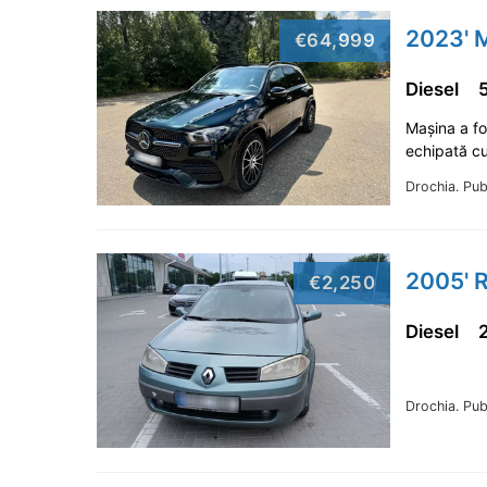
2023' 
€64,999
Diesel
Mașina a fo
echipată c
Drochia.
Pub
2005' 
€2,250
Diesel
Drochia.
Pub