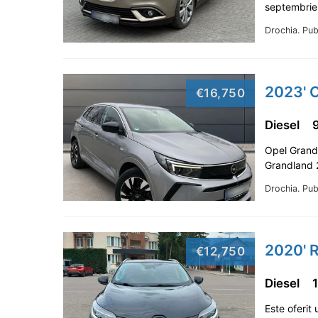
septembrie 
Drochia.
Pub
2023' 
€16,750
Diesel
Opel Grand
Grandland 2
Drochia.
Pub
2020' R
€12,750
Diesel
Este oferit