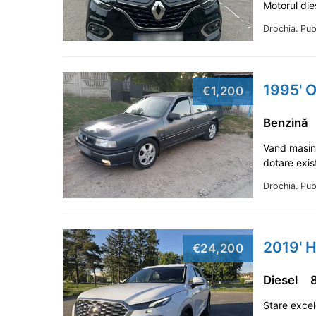
Motorul die
Drochia.
Pub
1995' O
€1,200
Benzină
Vand masin
dotare exis
Drochia.
Pub
2019' H
€24,200
Diesel
Stare excel