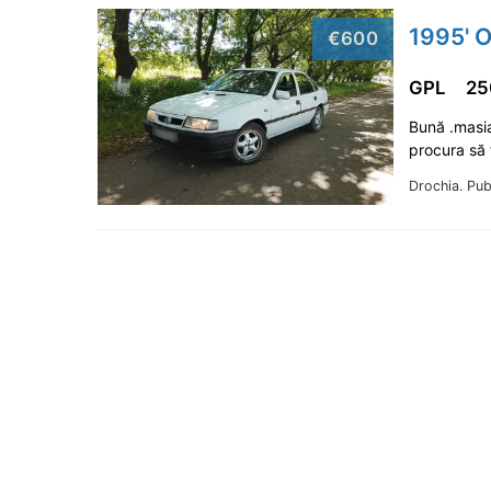
1995' O
€600
GPL
25
Bună .masia
procura să
Drochia.
Pub