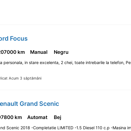
ord Focus
207000 km
Manual
Negru
 personala, in stare excelenta, 2 chei, toate intrebarile la telefon, P
licat Acum 3 săptămâni
enault Grand Scenic
97800 km
Automat
Bej
nd Scenic 2018 -Completatie LIMITED -1.5 Diesel 110 c.p -Masina im