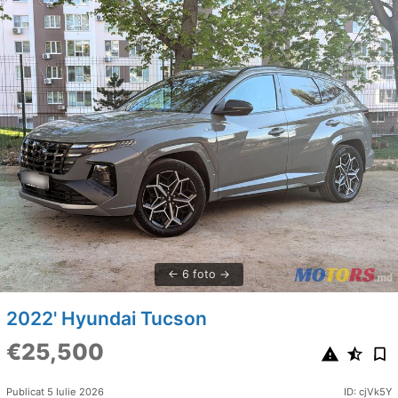
6 foto
2022' Hyundai Tucson
€25,500
Publicat 5 Iulie 2026
ID: cjVk5Y