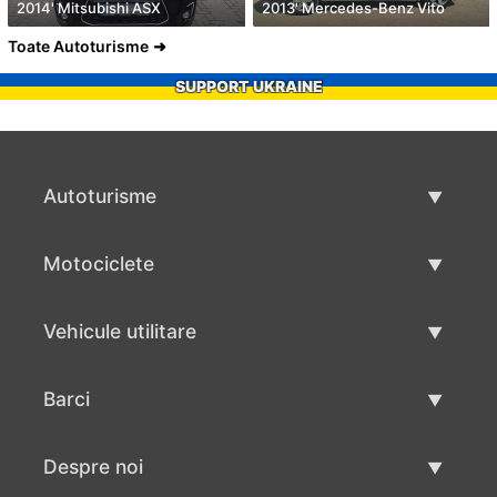
2014' Mitsubishi ASX
2013' Mercedes-Benz Vito
Toate Autoturisme
SUPPORT UKRAINE
Autoturisme
Masini second hand
Motociclete
Masinі de vânzare
Motociclete utilizate
Vehicule utilitare
Vânzare motociclete
Mâna a doua autoutilitare
Barci
Vânzare vehicul utilitar
Utilizate bărci
Despre noi