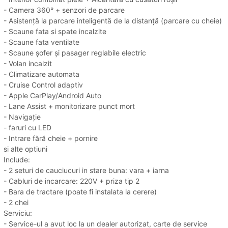
- Camera 360° + senzori de parcare
- Asistență la parcare inteligentă de la distanță (parcare cu cheie)
- Scaune fata si spate incalzite
- Scaune fata ventilate
- Scaune șofer și pasager reglabile electric
- Volan incalzit
- Climatizare automata
- Cruise Control adaptiv
- Apple CarPlay/Android Auto
- Lane Assist + monitorizare punct mort
- Navigație
- faruri cu LED
- Intrare fără cheie + pornire
si alte optiuni
Include:
- 2 seturi de cauciucuri in stare buna: vara + iarna
- Cabluri de incarcare: 220V + priza tip 2
- Bara de tractare (poate fi instalata la cerere)
- 2 chei
Serviciu:
- Service-ul a avut loc la un dealer autorizat, carte de service