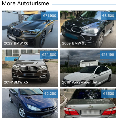
More Autoturisme
€71,900
€8,500
2022' BMW X6
2009' BMW X5
€24,500
€13,199
2014' BMW X5
2018' Volkswagen Jetta
€2,250
€1,500