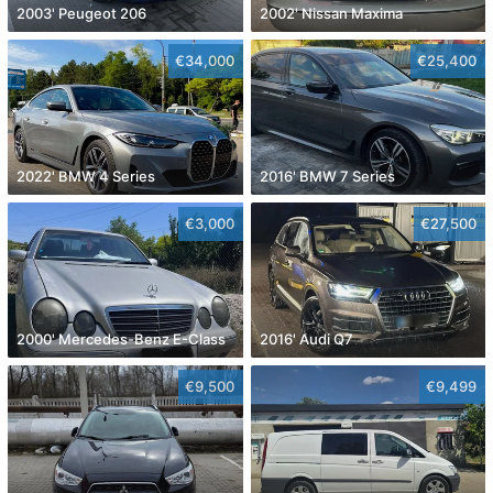
2003' Peugeot 206
2002' Nissan Maxima
€34,000
€25,400
2022' BMW 4 Series
2016' BMW 7 Series
€3,000
€27,500
2000' Mercedes-Benz E-Class
2016' Audi Q7
€9,500
€9,499