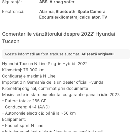
Siguranţă:
ABS, Airbag șofer
Electronică:
Alarma, Bluetooth, Spate Camera,
Excursie/kilometraj calculator, TV
Comentariile vânzătorului despre 2022' Hyundai
Tucson
Aceste informații au fost traduse automat.
Afișează originalul
Hyundai Tucson N Line Plug-in Hybrid, 2022
Kilometraj: 76.000 km
Configurație maximă N Line
Importat din Germania de la un dealer oficial Hyundai
Kilometraj original, confirmat prin documente
Masina este in stare excelenta, cu garantie pana in iulie 2027.
- Putere totala: 265 CP
- Conducere: 4x4 (AWD)
- Autonomie electrică: până la ~50 km
Echipament:
- Pachet sport N Line
- Interior combinat piele + Alcantara cu cusături roșii