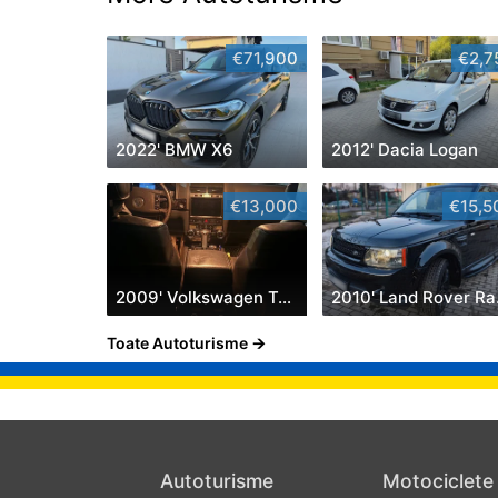
€71,900
€2,7
2022' BMW X6
2012' Dacia Logan
€13,000
€15,5
2009' Volkswagen Touareg
2010
Toate Autoturisme
Autoturisme
Motociclete