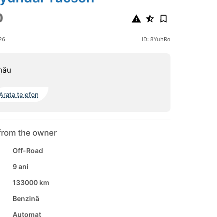
0
26
ID: 8YuhRo
nău
Arata telefon
from the owner
Off-Road
9 ani
133000 km
Benzină
Automat