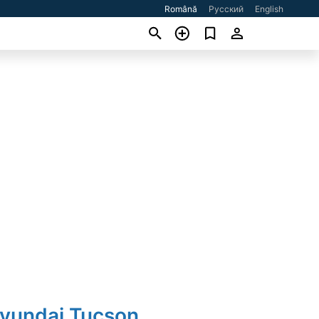
Română
Русский
English
Hyundai Tucson