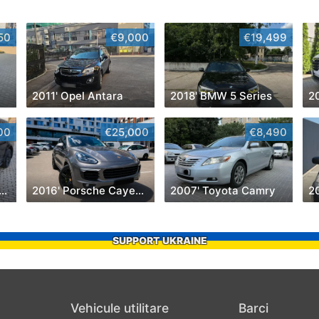
50
€9,000
€19,499
2011' Opel Antara
2018' BMW 5 Series
2
00
€25,000
€8,490
' Land Rover Range Rover Sport
2016' Porsche Cayenne
2007' Toyota Camry
20
SUPPORT UKRAINE
Vehicule utilitare
Barci