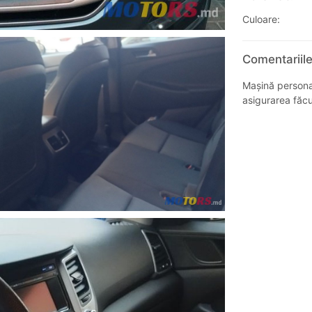
Culoare:
Comentariil
Mașină personală
asigurarea făcut