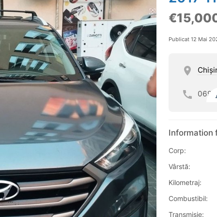
€15,00
Publicat 12 Mai 20
Chişi
069
Information 
Corp:
Vârstă:
Kilometraj:
Combustibil:
Transmisie: