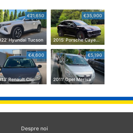
€21,650
€35,900
022' Hyundai Tucson
2015' Porsche Cayenne
€4,600
€5,190
13' Renault Clio
2011' Opel Meriva
Despre noi