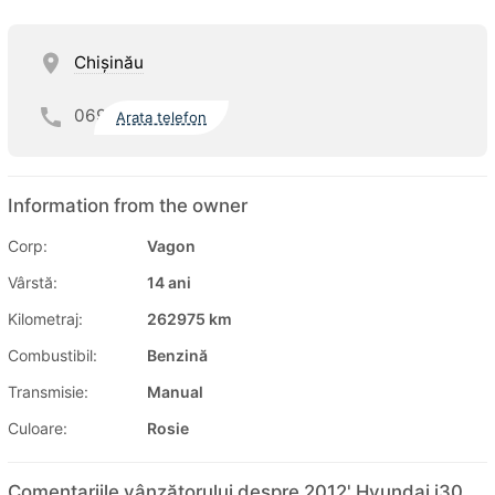
Chişinău
069
Arata telefon
Information from the owner
Corp:
Vagon
Vârstă:
14 ani
Kilometraj:
262975 km
Combustibil:
Benzină
Transmisie:
Manual
Culoare:
Rosie
Comentariile vânzătorului despre 2012' Hyundai i30