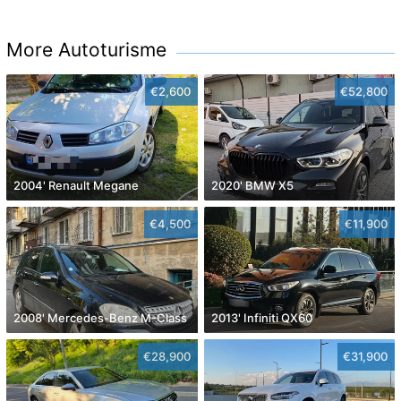
More Autoturisme
€2,600
€52,800
2004' Renault Megane
2020' BMW X5
€4,500
€11,900
2008' Mercedes-Benz M-Class
2013' Infiniti QX60
€28,900
€31,900