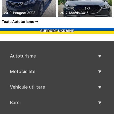
2019' Peugeot 3008
2017' Mazda CX-5
Toate Autoturisme
SUPPORT UKRAINE
Autoturisme
Masini second hand
Motociclete
Masinі de vânzare
Motociclete utilizate
Vehicule utilitare
Vânzare motociclete
Mâna a doua autoutilitare
Barci
Vânzare vehicul utilitar
Utilizate bărci