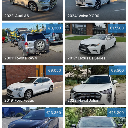
2022' Audi A6
2024' Volvo XC90
€3,300
€17,500
2001' Toyota RAV4
2017' Lexus Es Series
€9,050
€9,500
2019' Ford Focus
2022' Haval Jolion
€13,350
€15,200