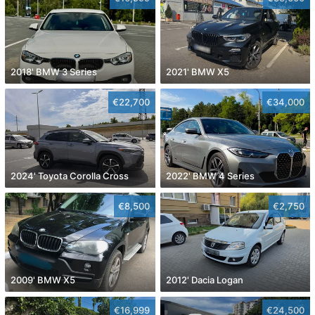
2018' BMW 3 Series
2021' BMW X5
€22,700
€34,000
2024' Toyota Corolla Cross
2022' BMW 4 Series
€8,500
€2,750
2009' BMW X5
2012' Dacia Logan
€16,999
€24,500