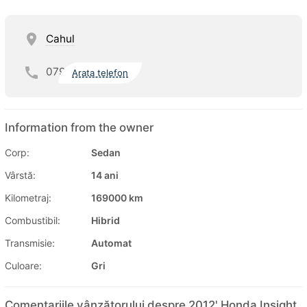
Cahul
079
Arata telefon
Information from the owner
Corp:
Sedan
Vârstă:
14 ani
Kilometraj:
169000 km
Combustibil:
Hibrid
Transmisie:
Automat
Culoare:
Gri
Comentariile vânzătorului despre 2012' Honda Insight