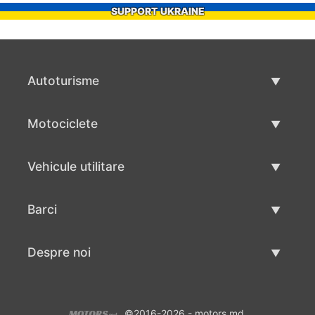
SUPPORT UKRAINE
Autoturisme
Masini second hand
Motociclete
Masinі de vânzare
Motociclete utilizate
Vehicule utilitare
Vânzare motociclete
Mâna a doua autoutilitare
Barci
Vânzare vehicul utilitar
Utilizate bărci
Despre noi
Vânzarea barcilor
Despre noi
©2016-2026 - motors.md