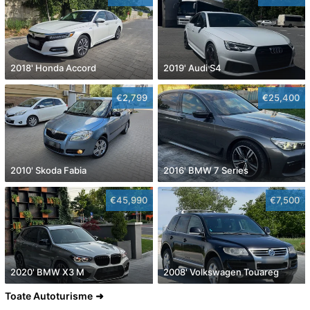
2018' Honda Accord
2019' Audi S4
€2,799
€25,400
2010' Skoda Fabia
2016' BMW 7 Series
€45,990
€7,500
2020' BMW X3 M
2008' Volkswagen Touareg
Toate Autoturisme