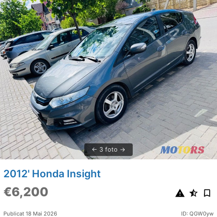
3 foto
2012' Honda Insight
€6,200
Publicat 18 Mai 2026
ID: QGW0yw