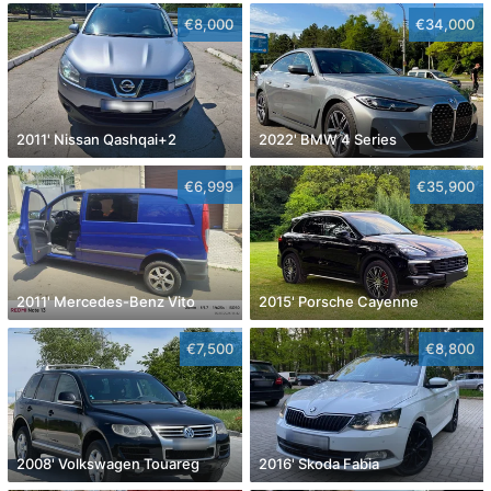
€8,000
€34,000
2011' Nissan Qashqai+2
2022' BMW 4 Series
€6,999
€35,900
2011' Mercedes-Benz Vito
2015' Porsche Cayenne
€7,500
€8,800
2008' Volkswagen Touareg
2016' Skoda Fabia