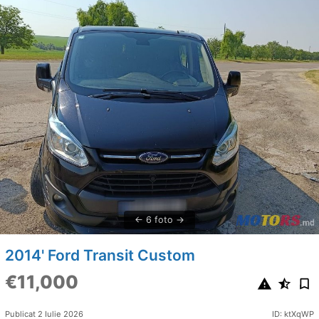
6 foto
2014' Ford Transit Custom
€11,000
Publicat 2 Iulie 2026
ID: ktXqWP