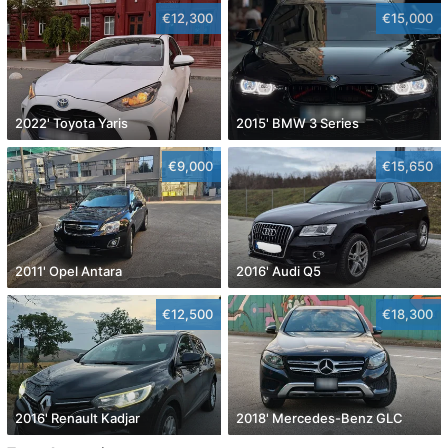
€12,300
€15,000
2022' Toyota Yaris
2015' BMW 3 Series
€9,000
€15,650
2011' Opel Antara
2016' Audi Q5
€12,500
€18,300
2016' Renault Kadjar
2018' Mercedes-Benz GLC