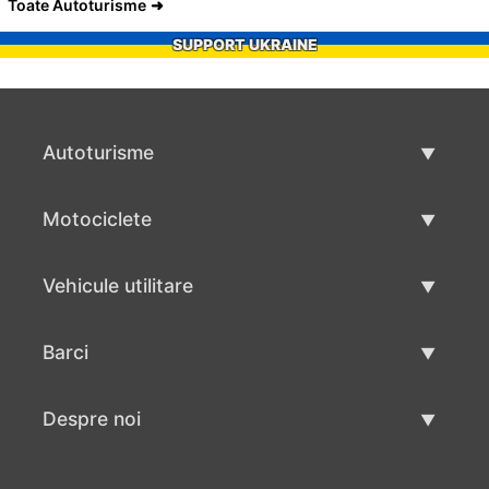
Toate Autoturisme
SUPPORT UKRAINE
Autoturisme
Masini second hand
Motociclete
Masinі de vânzare
Motociclete utilizate
Vehicule utilitare
Vânzare motociclete
Mâna a doua autoutilitare
Barci
Vânzare vehicul utilitar
Utilizate bărci
Despre noi
Vânzarea barcilor
Despre noi