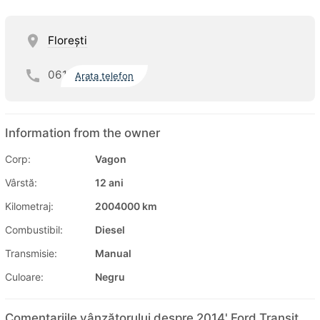
Floreşti
061
Arata telefon
Information from the owner
Corp:
Vagon
Vârstă:
12 ani
Kilometraj:
2004000 km
Combustibil:
Diesel
Transmisie:
Manual
Culoare:
Negru
Comentariile vânzătorului despre 2014' Ford Transit