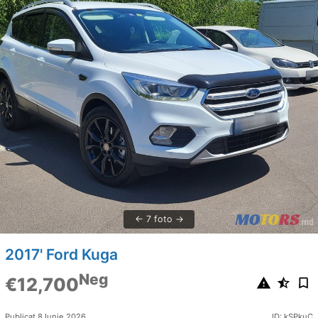
7 foto
2017' Ford Kuga
Neg
€12,700
Publicat 8 Iunie 2026
ID: kSPkuC