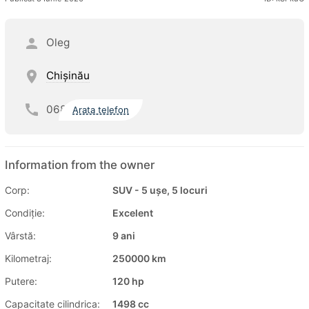
Oleg
Chişinău
068
Arata telefon
Information from the owner
Corp:
SUV - 5 ușe, 5 locuri
Condiție:
Excelent
Vârstă:
9 ani
Kilometraj:
250000 km
Putere:
120 hp
Capacitate cilindrica:
1498 cc