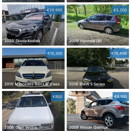
€29,999
€5,200
2023' Skoda Kodiaq
2009' Hyundai i30
€10,300
€19,499
2015' Mercedes-Benz B-Class
2018' BMW 5 Series
€800
€6,100
2006' Opel Vectra
2009' Nissan Qashqai