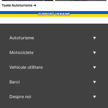
Toate Autoturisme
SUPPORT UKRAINE
Autoturisme
Masini second hand
Motociclete
Masinі de vânzare
Motociclete utilizate
Vehicule utilitare
Vânzare motociclete
Mâna a doua autoutilitare
Barci
Vânzare vehicul utilitar
Utilizate bărci
Despre noi
Vânzarea barcilor
Despre noi