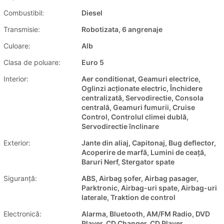
Combustibil:
Diesel
Transmisie:
Robotizata, 6 angrenaje
Culoare:
Alb
Clasa de poluare:
Euro 5
Interior:
Aer conditionat, Geamuri electrice,
Oglinzi acționate electric, Închidere
centralizată, Servodirectie, Consola
centrală, Geamuri fumurii, Cruise
Control, Controlul climei dublă,
Servodirectie înclinare
Exterior:
Jante din aliaj, Capitonaj, Bug deflector,
Acoperire de marfă, Lumini de ceață,
Baruri Nerf, Stergator spate
Siguranţă:
ABS, Airbag șofer, Airbag pasager,
Parktronic, Airbag-uri spate, Airbag-uri
laterale, Traktion de control
Electronică:
Alarma, Bluetooth, AM/FM Radio, DVD
Player, CD Changer, CD Player,