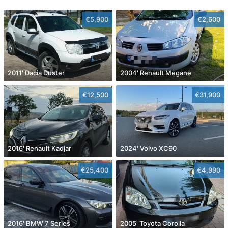
€5,900
€2,600
2011' Dacia Duster
2004' Renault Megane
€12,500
€31,900
2016' Renault Kadjar
2024' Volvo XC90
€25,400
€4,990
2016' BMW 7 Series
2005' Toyota Corolla