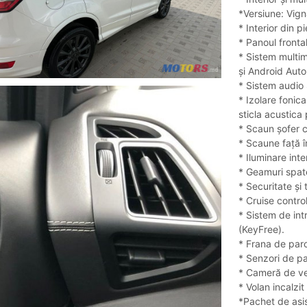
*Versiune: Vign
* Interior din 
* Panoul fronta
* Sistem multim
și Android Auto
* Sistem audio
* Izolare fonic
sticla acustica
* Scaun șofer c
* Scaune față î
* Iluminare inte
* Geamuri spate
* Securitate și 
* Cruise control
* Sistem de int
(KeyFree).
* Frana de parc
* Senzori de pa
* Cameră de v
* Volan incalzit
*Pachet de asis