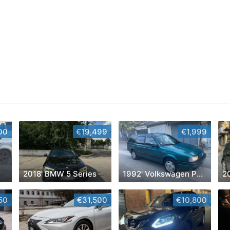
00
€19,499
€1,999
2018' BMW 5 Series
1992' Volkswagen Passat
50
€31,500
€10,800