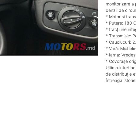
monitorizare a 
benzii de circu
* Motor si trans
* Putere: 180 
* tracțiune int
* Transmisie: 
* Cauciucuri: 
* Vară: Michelin
* Iarna: Vredes
* Covorașe ori
Ultima intretin
de distribuție e
Întreaga istor