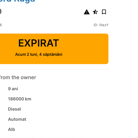
0
26
ID: 1iIezY
EXPIRAT
Acum 2 luni, 4 săptămâni
from the owner
9 ani
186000 km
Diesel
Automat
Alb