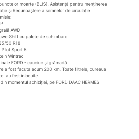
punctelor moarte (BLIS), Asistență pentru menținerea
lație și Recunoaștere a semnelor de circulație
misie:
CP
egrală AWD
PowerShift cu palete de schimbare
235/50 R18
 Pilot Sport 5
tein Wintrac
ginale FORD - cauciuc și grămadă
ere a fost facuta acum 200 km. Toate filtrele, cureaua
tc. au fost înlocuite.
ie din momentul achiziției, pe FORD DAAC HERMES