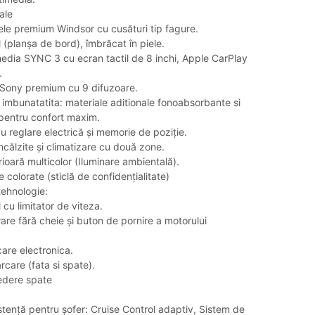
ale
piele premium Windsor cu cusături tip fagure.
l (planșa de bord), îmbrăcat în piele.
edia SYNC 3 cu ecran tactil de 8 inchi, Apple CarPlay
.
 Sony premium cu 9 difuzoare.
a imbunatatita: materiale aditionale fonoabsorbante si
 pentru confort maxim.
u reglare electrică și memorie de poziție.
ncălzite și climatizare cu două zone.
rioară multicolor (Iluminare ambientală).
 colorate (sticlă de confidențialitate)
tehnologie:
 cu limitator de viteza.
rare fără cheie și buton de pornire a motorului
are electronica.
rcare (fata si spate).
edere spate
tență pentru șofer: Cruise Control adaptiv, Sistem de