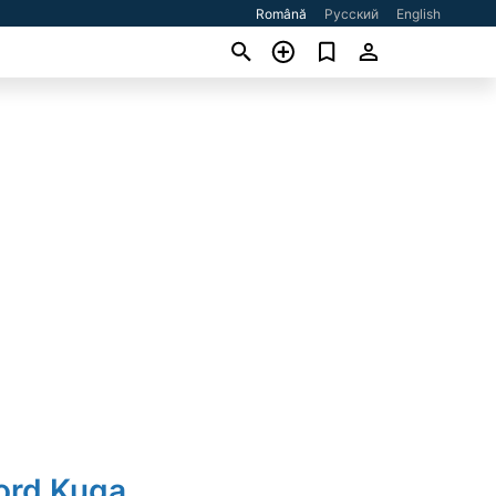
Română
Русский
English
ord Kuga