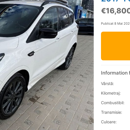
€16,80
Publicat 8 Mai 20
Information 
Vârstă:
Kilometraj:
Combustibil:
Transmisie:
Culoare: