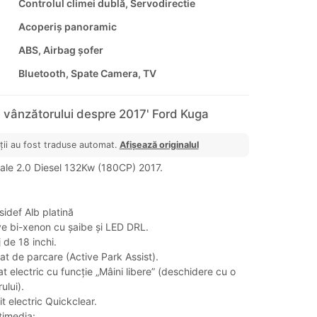
Controlul climei dublă, Servodirectie
Acoperiș panoramic
ABS, Airbag șofer
Bluetooth, Spate Camera, TV
 vânzătorului despre 2017' Ford Kuga
ții au fost traduse automat.
Afișează originalul
ale 2.0 Diesel 132Kw (180CP) 2017.
sidef Alb platină
ve bi-xenon cu șaibe și LED DRL.
j de 18 inchi.
t de parcare (Active Park Assist).
t electric cu funcție „Mâini libere” (deschidere cu o
ului).
it electric Quickclear.
ltimedia: