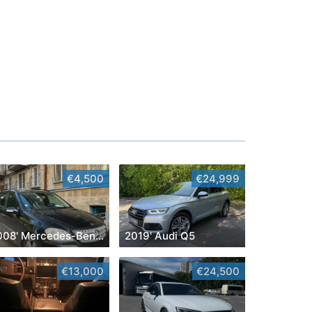
€4,500
€24,999
2008' Mercedes-Benz M-Class
2019' Audi Q5
€13,000
€24,500