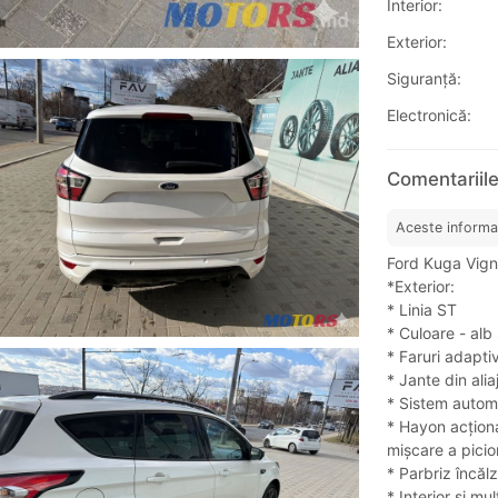
Interior:
Exterior:
Siguranţă:
Electronică:
Comentariile
Aceste informa
Ford Kuga Vign
*Exterior:
* Linia ST
* Culoare - alb 
* Faruri adapti
* Jante din alia
* Sistem automa
* Hayon acționa
mișcare a picior
* Parbriz încălz
* Interior și mu