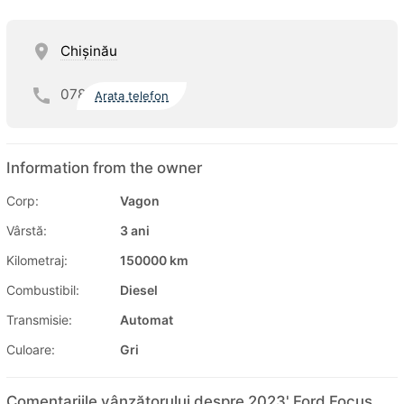
Chişinău
078
Arata telefon
Information from the owner
Corp:
Vagon
Vârstă:
3 ani
Kilometraj:
150000 km
Combustibil:
Diesel
Transmisie:
Automat
Culoare:
Gri
Comentariile vânzătorului despre 2023' Ford Focus