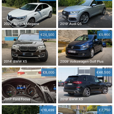
2022' Renault Megane
2019' Audi Q5
€24,500
€5,900
2014' BMW X5
2009' Volkswagen Golf Plus
€8,000
€46,500
2017' Ford Focus
2019' BMW X5
€19,499
€2,750