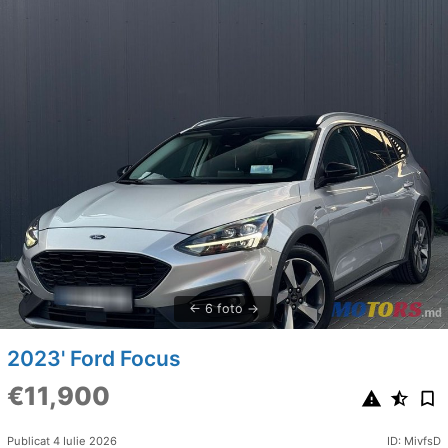
6 foto
2023' Ford Focus
€11,900
Publicat 4 Iulie 2026
ID: MivfsD