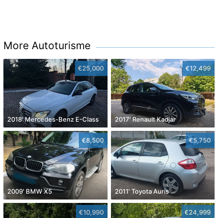
More Autoturisme
€25,000
€12,499
2018' Mercedes-Benz E-Class
2017' Renault Kadjar
€8,500
€5,750
2009' BMW X5
2011' Toyota Auris
€10,990
€24,999