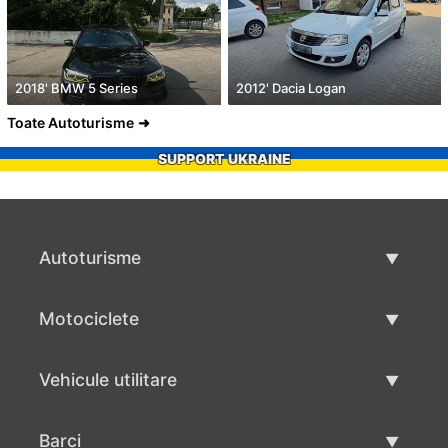
2018' BMW 5 Series
2012' Dacia Logan
Toate Autoturisme
SUPPORT UKRAINE
Autoturisme
Masini second hand
Motociclete
Masinі de vânzare
Motociclete utilizate
Vehicule utilitare
Vânzare motociclete
Mâna a doua autoutilitare
Barci