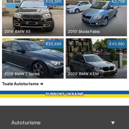
€24,500
€2,799
2014' BMW X5
2010' Skoda Fabia
€25,400
€45,990
2016' BMW 7 Series
2020' BMW X3 M
Toate Autoturisme
SUPPORT UKRAINE
Autoturisme