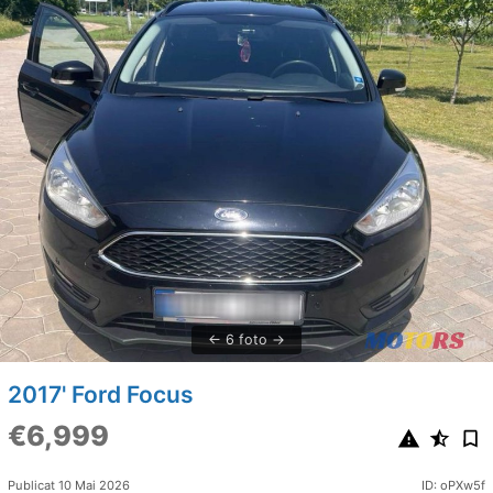
6 foto
2017' Ford Focus
€6,999
Publicat 10 Mai 2026
ID: oPXw5f