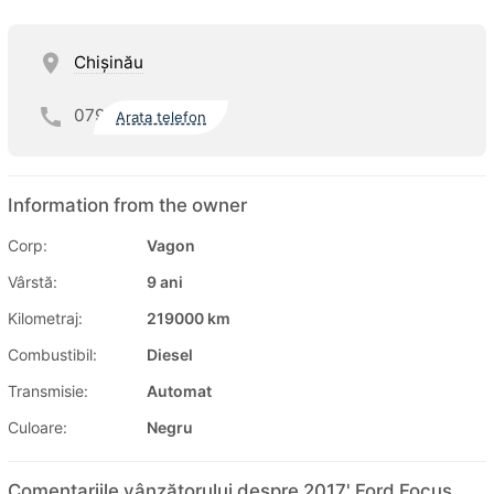
Chişinău
079
Arata telefon
Information from the owner
Corp:
Vagon
Vârstă:
9 ani
Kilometraj:
219000 km
Combustibil:
Diesel
Transmisie:
Automat
Culoare:
Negru
Comentariile vânzătorului despre 2017' Ford Focus