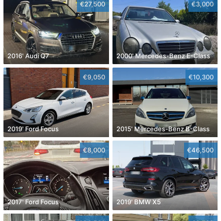
€27,500
€3,000
2016' Audi Q7
2000' Mercedes-Benz E-Class
€9,050
€10,300
2019' Ford Focus
2015' Mercedes-Benz B-Class
€8,000
€46,500
2017' Ford Focus
2019' BMW X5