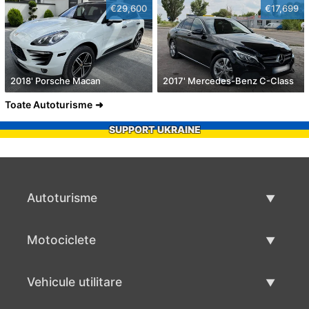
€29,600
€17,699
2018' Porsche Macan
2017' Mercedes-Benz C-Class
Toate Autoturisme
SUPPORT UKRAINE
Autoturisme
Masini second hand
Motociclete
Masinі de vânzare
Motociclete utilizate
Vehicule utilitare
Vânzare motociclete