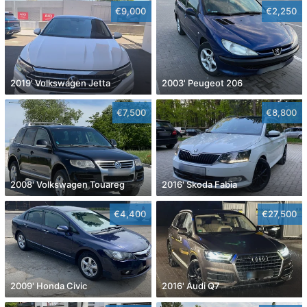
€9,000
€2,250
2019' Volkswagen Jetta
2003' Peugeot 206
€7,500
€8,800
2008' Volkswagen Touareg
2016' Skoda Fabia
€4,400
€27,500
2009' Honda Civic
2016' Audi Q7