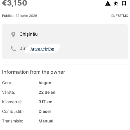
€3,150
Publicat 22 Iunie 2026
ID: F8fTMX
Chişinău
062
Arata telefon
Information from the owner
Corp:
Vagon
Vârstă:
22 de ani
Kilometraj:
317 km
Combustibil:
Diesel
Transmisie:
Manual