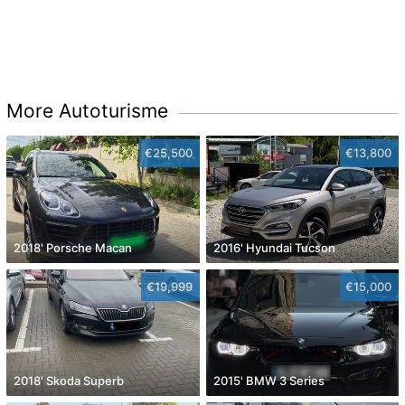
More Autoturisme
€25,500
€13,800
2018' Porsche Macan
2016' Hyundai Tucson
€19,999
€15,000
2018' Skoda Superb
2015' BMW 3 Series