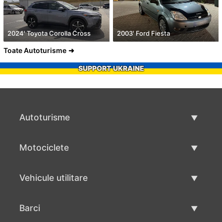
2024' Toyota Corolla Cross
2003' Ford Fiesta
Toate Autoturisme
SUPPORT UKRAINE
Autoturisme
Masini second hand
Motociclete
Masinі de vânzare
Motociclete utilizate
Vehicule utilitare
Vânzare motociclete
Mâna a doua autoutilitare
Barci