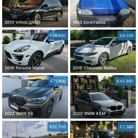
2013' Infiniti QX60
1993' Ford Fiesta
€29,600
€8,500
2018' Porsche Macan
2016' Chevrolet Malibu
€71,900
€45,990
2022' BMW X6
2020' BMW X3 M
€22,700
€2,300