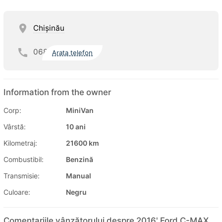
Chişinău
068
Arata telefon
Information from the owner
Corp:
MiniVan
Vârstă:
10 ani
Kilometraj:
21600 km
Combustibil:
Benzină
Transmisie:
Manual
Culoare:
Negru
Comentariile vânzătorului despre 2016' Ford C-MAX