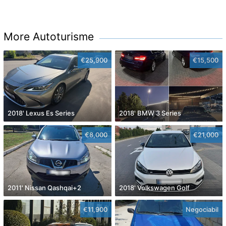
More Autoturisme
€25,900
€15,500
2018' Lexus Es Series
2018' BMW 3 Series
€8,000
€21,000
2011' Nissan Qashqai+2
2018' Volkswagen Golf
€11,900
Negociabil