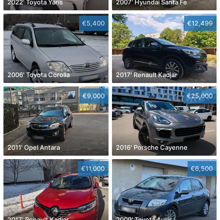
2022' Toyota Yaris
2007' Hyundai Santa Fe
€5,400
€12,499
2006' Toyota Corolla
2017' Renault Kadjar
€9,000
€25,000
2011' Opel Antara
2016' Porsche Cayenne
€11,000
€6,500
2017' Renault Kadjar
2009' Toyota Auris