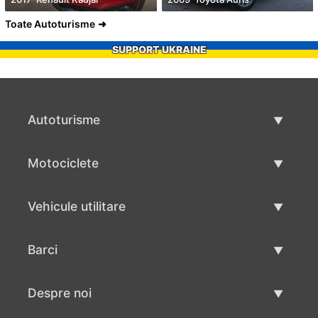
Toate Autoturisme
SUPPORT UKRAINE
Autoturisme
Masini second hand
Motociclete
Masinі de vânzare
Motociclete utilizate
Vehicule utilitare
Vânzare motociclete
Mâna a doua autoutilitare
Barci
Vânzare vehicul utilitar
Utilizate bărci
Despre noi
Vânzarea barcilor