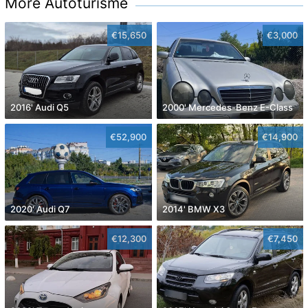
More Autoturisme
€15,650
€3,000
2016' Audi Q5
2000' Mercedes-Benz E-Class
€52,900
€14,900
2020' Audi Q7
2014' BMW X3
€12,300
€7,450