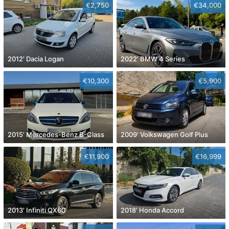
€2,750
€34,000
2012' Dacia Logan
2022' BMW 4 Series
€10,300
€5,900
2015' Mercedes-Benz B-Class
2009' Volkswagen Golf Plus
€11,900
€16,999
2013' Infiniti QX60
2018' Honda Accord