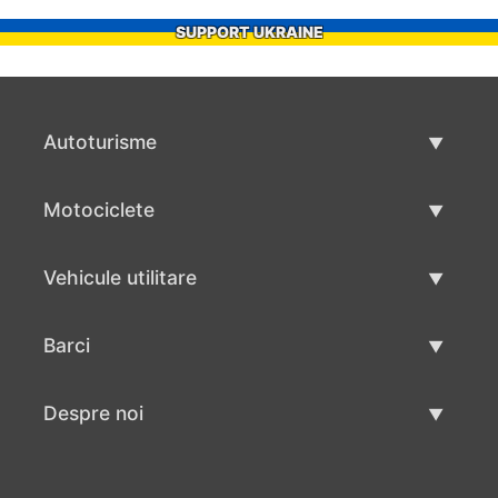
SUPPORT UKRAINE
Autoturisme
Masini second hand
Motociclete
Masinі de vânzare
Motociclete utilizate
Vehicule utilitare
Vânzare motociclete
Mâna a doua autoutilitare
Barci
Vânzare vehicul utilitar
Utilizate bărci
Despre noi
Vânzarea barcilor
Despre noi