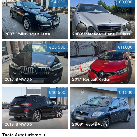
€4,699
€3,000
2007' Volkswagen Jetta
2000' Mercedes-Benz E-Class
€23,500
€11,000
2016' BMW X5
2017' Renault Kadjar
€46,500
€6,500
2019' BMW X5
2009' Toyota Auris
Toate Autoturisme