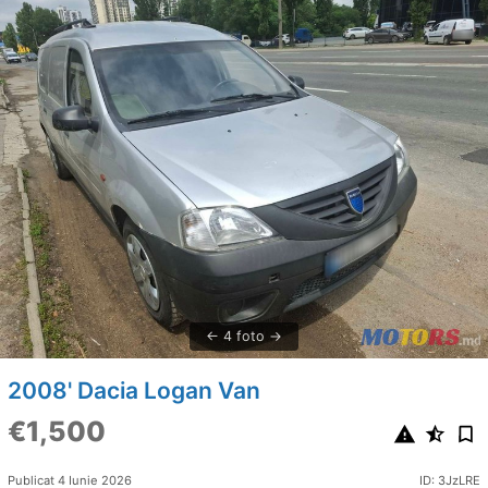
4 foto
2008' Dacia Logan Van
€1,500
Publicat 4 Iunie 2026
ID: 3JzLRE