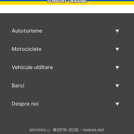
SUPPORT UKRAINE
Autoturisme
Masini second hand
Motociclete
Masinі de vânzare
Motociclete utilizate
Vehicule utilitare
Vânzare motociclete
Mâna a doua autoutilitare
Barci
Vânzare vehicul utilitar
Utilizate bărci
Despre noi
Vânzarea barcilor
Despre noi
©2016-2026 - motors.md
Contacte