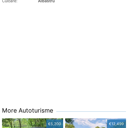
Culoare:
Albastru
More Autoturisme
€5,200
€12,499