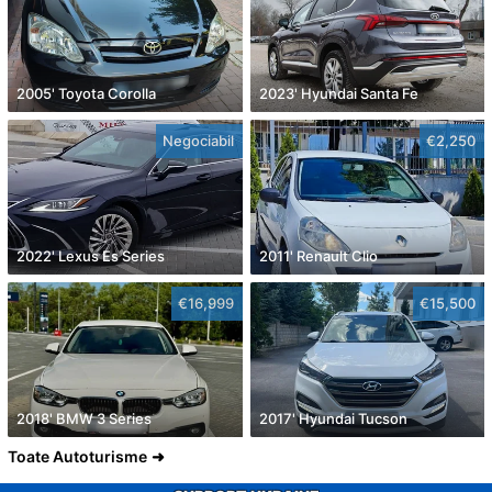
2005' Toyota Corolla
2023' Hyundai Santa Fe
Negociabil
€2,250
2022' Lexus Es Series
2011' Renault Clio
€16,999
€15,500
2018' BMW 3 Series
2017' Hyundai Tucson
Toate Autoturisme