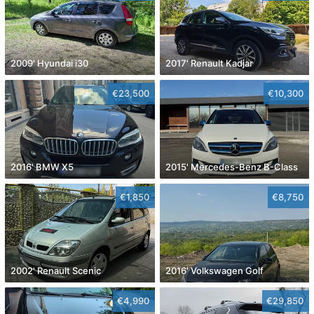
2009' Hyundai i30
2017' Renault Kadjar
€23,500
€10,300
2016' BMW X5
2015' Mercedes-Benz B-Class
€1,850
€8,750
2002' Renault Scenic
2016' Volkswagen Golf
€4,990
€29,850