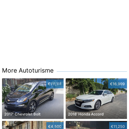
More Autoturisme
€111,111
€16,999
2017' Chevrolet Bolt
2018' Honda Accord
€4,500
€11,250