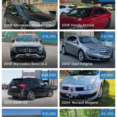
2008' Mercedes-Benz M-Class
2018' Honda Accord
€18,300
€8,799
2018' Mercedes-Benz GLC
2014' Opel Insignia
€46,500
€2,600
2019' BMW X5
2004' Renault Megane
€10,300
€5,200