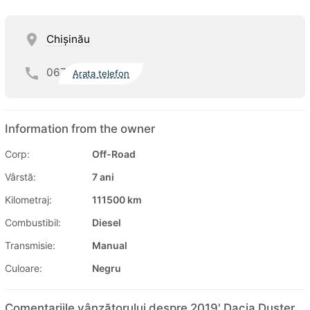
Chişinău
067
Arata telefon
Information from the owner
Corp:
Off-Road
Vârstă:
7 ani
Kilometraj:
111500 km
Combustibil:
Diesel
Transmisie:
Manual
Culoare:
Negru
Comentariile vânzătorului despre 2019' Dacia Duster