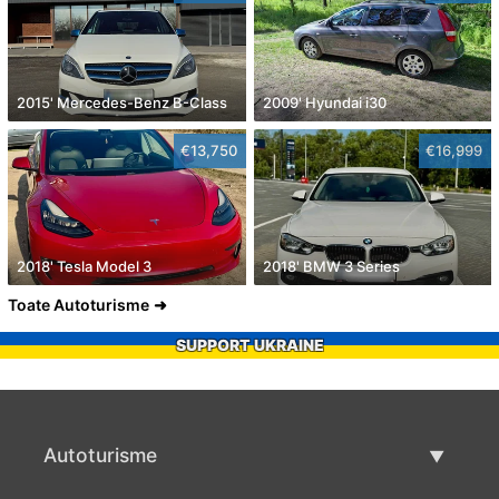
2015' Mercedes-Benz B-Class
2009' Hyundai i30
€13,750
€16,999
2018' Tesla Model 3
2018' BMW 3 Series
Toate Autoturisme
SUPPORT UKRAINE
Autoturisme