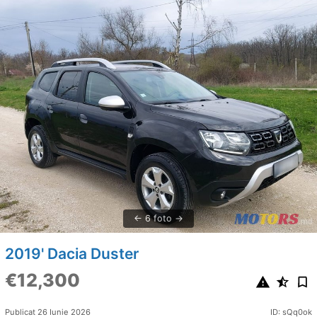
6 foto
2019' Dacia Duster
€12,300
Publicat 26 Iunie 2026
ID: sQq0ok