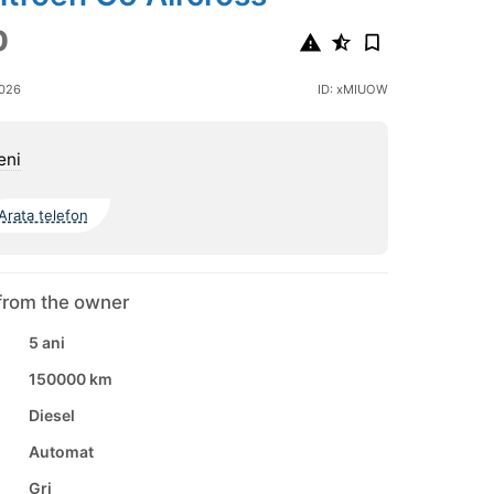
0
2026
ID: xMIUOW
eni
Arata telefon
from the owner
5 ani
150000 km
Diesel
Automat
Gri