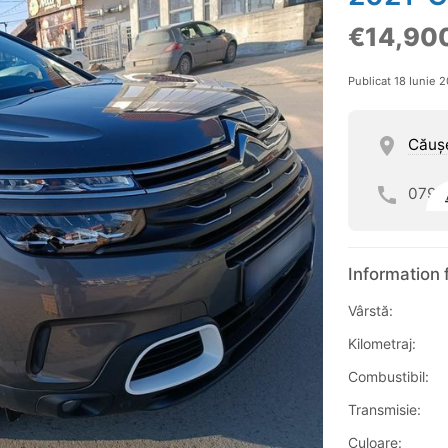
€14,90
Publicat 18 Iunie 
Căuş
079
Information 
Vârstă:
Kilometraj:
Combustibil:
Transmisie:
Culoare: