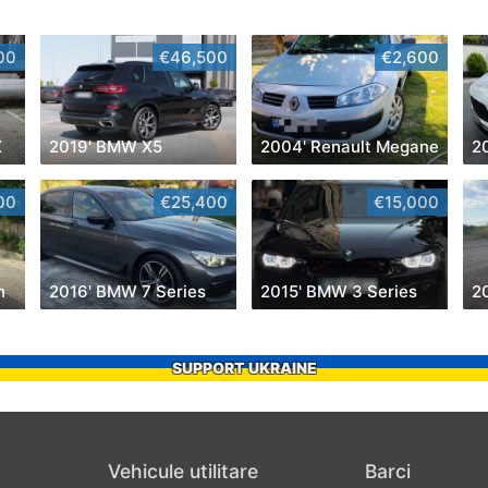
00
€46,500
€2,600
X
2019' BMW X5
2004' Renault Megane
2
00
€25,400
€15,000
n
2016' BMW 7 Series
2015' BMW 3 Series
SUPPORT UKRAINE
Vehicule utilitare
Barci