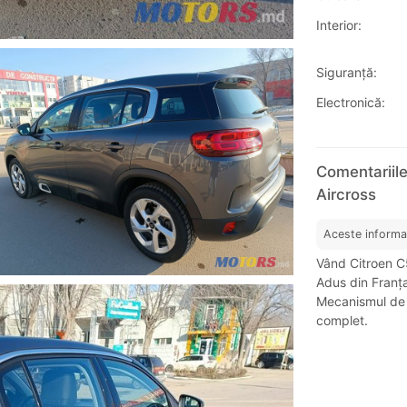
Interior:
Siguranţă:
Electronică:
Comentariile
Aircross
Aceste informa
Vând Citroen C5
Adus din Franț
Mecanismul de d
complet.