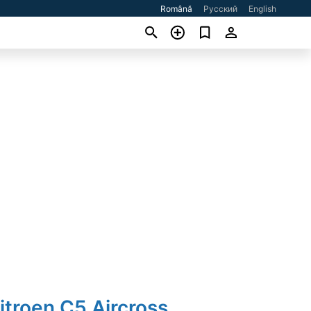
Română
Русский
English
itroen C5 Aircross