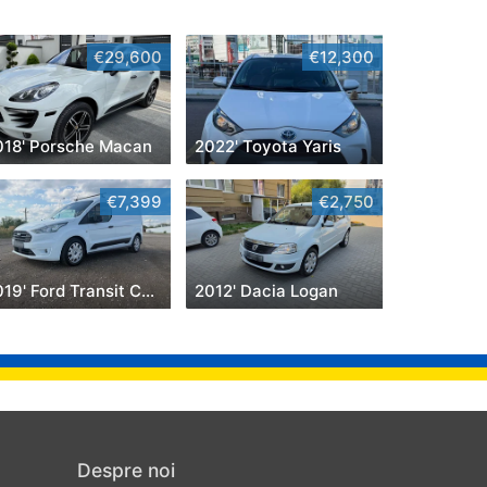
€29,600
€12,300
018' Porsche Macan
2022' Toyota Yaris
€7,399
€2,750
2019' Ford Transit Connect
2012' Dacia Logan
Despre noi