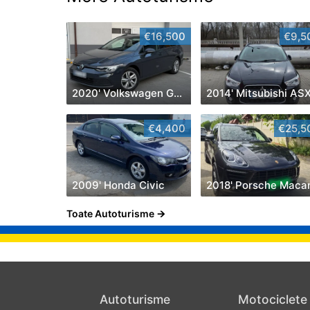
€16,500
€9,5
2020' Volkswagen Golf
2014' Mitsubishi AS
€4,400
€25,5
2009' Honda Civic
2018' Porsche Maca
Toate Autoturisme
Autoturisme
Motociclete