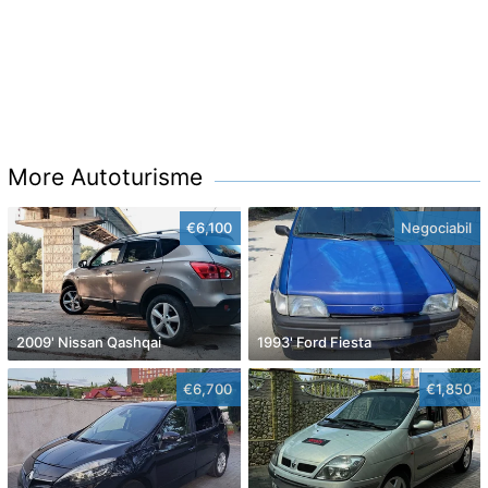
More Autoturisme
€6,100
Negociabil
2009' Nissan Qashqai
1993' Ford Fiesta
€6,700
€1,850