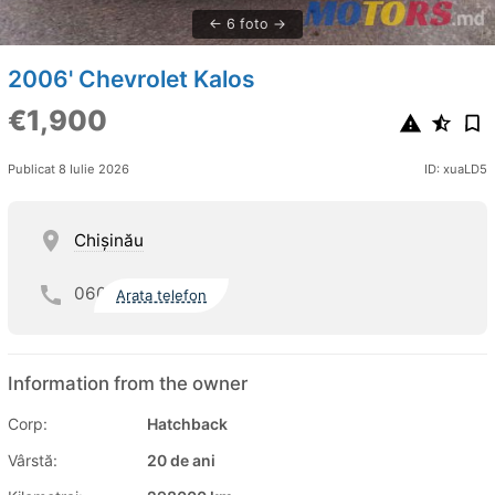
6 foto
2006' Chevrolet Kalos
€1,900
Publicat 8 Iulie 2026
ID: xuaLD5
Chişinău
060
Arata telefon
Information from the owner
Corp:
Hatchback
Vârstă:
20 de ani