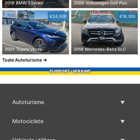
2018' BMW 3 Series
2009' Volkswagen Golf Plus
€24,500
€18,300
2021' Toyota Venza
2018' Mercedes-Benz GLC
Toate Autoturisme
SUPPORT UKRAINE
Autoturisme
Masini second hand
Motociclete
Masinі de vânzare
Motociclete utilizate