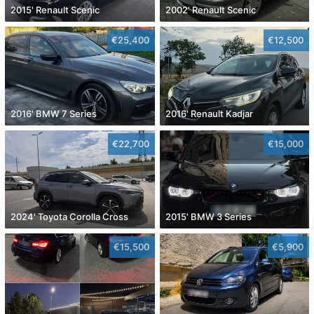
2015' Renault Scenic
2002' Renault Scenic
€25,400
€12,500
2016' BMW 7 Series
2016' Renault Kadjar
€22,700
€15,000
2024' Toyota Corolla Cross
2015' BMW 3 Series
€15,500
€5,900