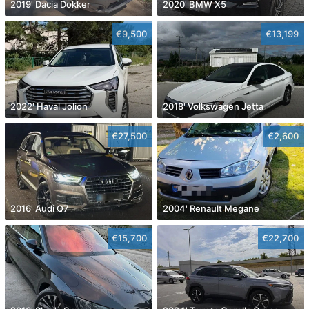
2019' Dacia Dokker
2020' BMW X5
€9,500
€13,199
2022' Haval Jolion
2018' Volkswagen Jetta
€27,500
€2,600
2016' Audi Q7
2004' Renault Megane
€15,700
€22,700