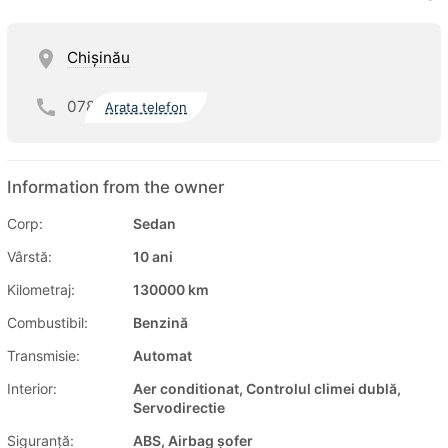
Chişinău
078
Arata telefon
Information from the owner
Corp:
Sedan
Vârstă:
10 ani
Kilometraj:
130000 km
Combustibil:
Benzină
Transmisie:
Automat
Interior:
Aer conditionat, Controlul climei dublă,
Servodirectie
Siguranţă:
ABS, Airbag șofer