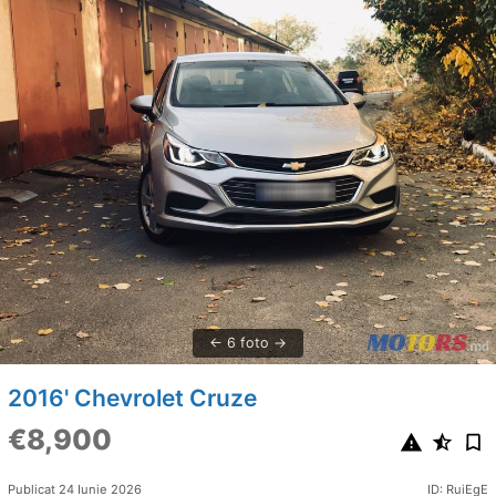
6 foto
2016' Chevrolet Cruze
€8,900
Publicat 24 Iunie 2026
ID: RuiEgE