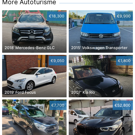
More Autoturisme
€18,300
€9,900
2018' Mercedes-Benz GLC
2015' Volkswagen Transporter
€9,050
€1,800
2019' Ford Focus
2007' Kia Rio
€7,700
€52,800