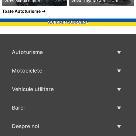
2016' Skoda Superb
2024' Toyota Corolla Cross
Toate Autoturisme
SUPPORT UKRAINE
Autoturisme
Masini second hand
Motociclete
Masinі de vânzare
Motociclete utilizate
Vehicule utilitare
Vânzare motociclete
Mâna a doua autoutilitare
Barci
Vânzare vehicul utilitar
Utilizate bărci
Despre noi
Vânzarea barcilor