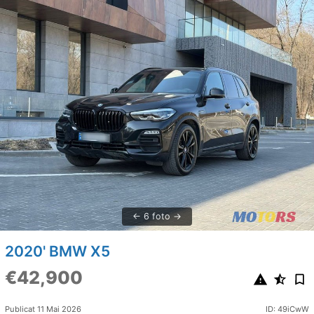
6 foto
2020' BMW X5
€42,900
Publicat 11 Mai 2026
ID: 49iCwW