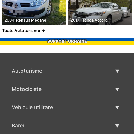
2004' Renault Megane
2017' Honda Accord
Toate Autoturisme
SUPPORT UKRAINE
Autoturisme
Masini second hand
Motociclete
Masinі de vânzare
Motociclete utilizate
Vehicule utilitare
Vânzare motociclete
Mâna a doua autoutilitare
Barci