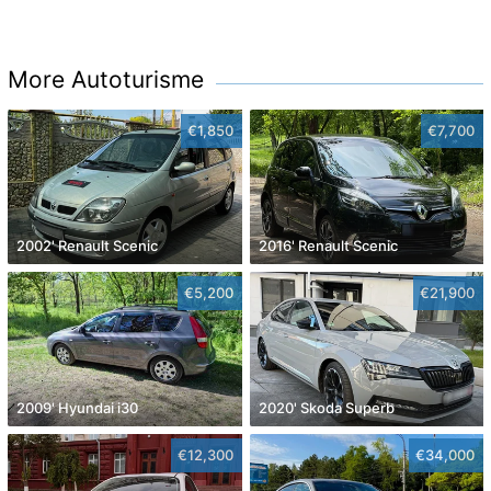
More Autoturisme
€1,850
€7,700
2002' Renault Scenic
2016' Renault Scenic
€5,200
€21,900
2009' Hyundai i30
2020' Skoda Superb
€12,300
€34,000