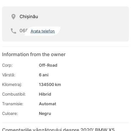
Chişinău
068
Arata telefon
Information from the owner
Corp:
Off-Road
Vârstă:
6 ani
Kilometraj:
134500 km
Combustibil:
Hibrid
Transmisie:
Automat
Culoare:
Negru
Comentariile vânzătorului despre 2020' BMW X5