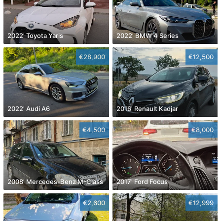
2022' Toyota Yaris
2022' BMW 4 Series
€28,900
€12,500
2022' Audi A6
2016' Renault Kadjar
€4,500
€8,000
2008' Mercedes-Benz M-Class
2017' Ford Focus
€2,600
€12,999