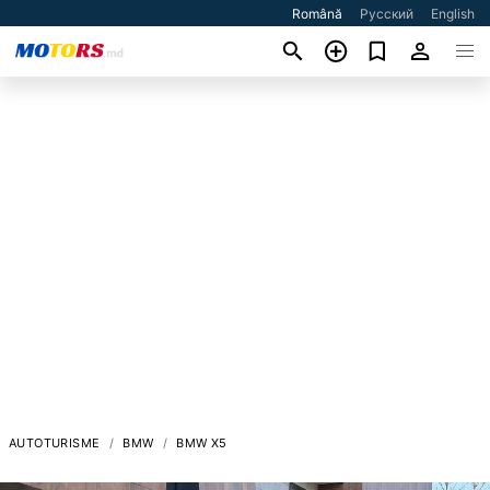
Română
Русский
English
AUTOTURISME
BMW
BMW X5