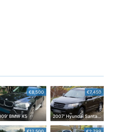
€8,500
€7,450
009' BMW X5
2007' Hyundai Santa Fe
€12,500
€2,799