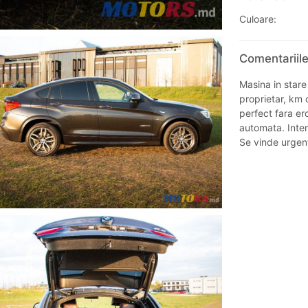
Culoare:
Comentariil
Masina in stare 
proprietar, km 
perfect fara er
automata. Interi
Se vinde urgent