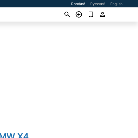
Română
Русский
English
BMW X4