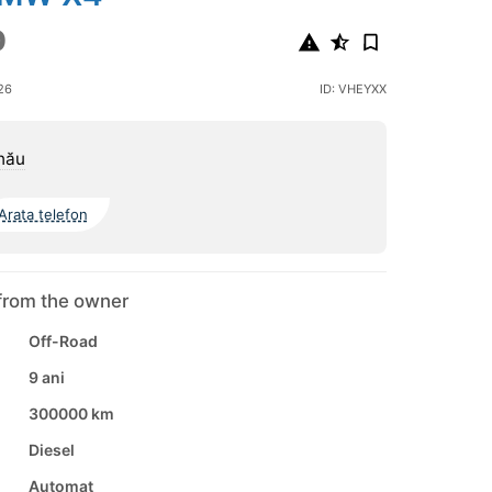
0
26
ID: VHEYXX
nău
Arata telefon
from the owner
Off-Road
9 ani
300000 km
Diesel
Automat