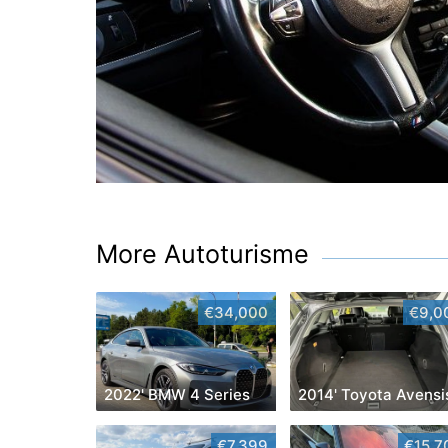
More Autoturisme
€34,000
€9,0
2022' BMW 4 Series
2014' Toyota Avensi
€7,399
€15,7