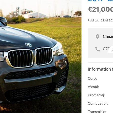
€21,00
Publicat 16 Mai 20
Chişi
079
Information 
Corp:
Vârstă:
Kilometraj:
Combustibil:
Transmisie: