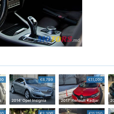
00
€8,799
€11,000
s
2014' Opel Insignia
2017' Renault Kadjar
2
00
€2,300
€11,250